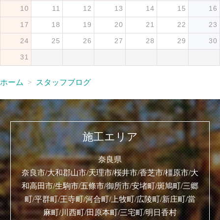
10
11
12
13
14
15
16
17
18
19
20
21
22
23
24
25
26
27
28
29
30
31
ホーム
スタッフブログ
施工エリア
奈良県
奈良市/大和郡山市/天理市/桜井市/香芝市/橿原市/大
和高田市/生駒市/五條市/御所市/安堵町/斑鳩町/三郷
町/平群町/王寺町/河合町/上牧町/広陵町/新庄町/當
麻町/川西町/田原本町/三宅町/明日香村