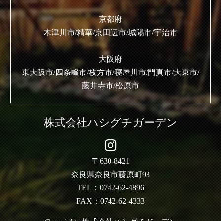
京都府
木津川市/精華/京田辺市/城陽市/宇治市
大阪府
東大阪市/四条畷市/枚方市/寝屋川市/門真市/大東市/
藤井寺市/松原市
株式会社ハシグチガーデン
〒630-8421
奈良県奈良市藤原町93
TEL：0742-62-4896
FAX：0742-62-4333