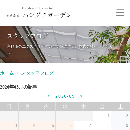
スタッフブログ
奈良市のエクステリア・ガーデン専門店 株式会社ハシグチガーデ
ン
ホーム
スタッフブログ
2026年05月の記事
<
2026-05
>
日
月
火
水
木
金
土
1
2
3
4
5
6
7
8
9