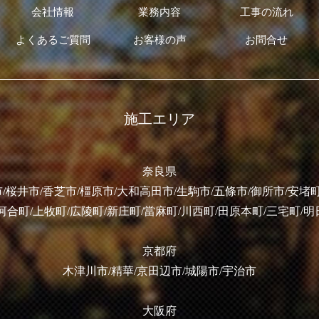
会社情報
業務内容
工事の流れ
よくあるご質問
お客様の声
お問合せ
施工エリア
奈良県
/桜井市/香芝市/橿原市/大和高田市/生駒市/五條市/御所市/安堵町
河合町/上牧町/広陵町/新庄町/當麻町/川西町/田原本町/三宅町/
京都府
木津川市/精華/京田辺市/城陽市/宇治市
大阪府