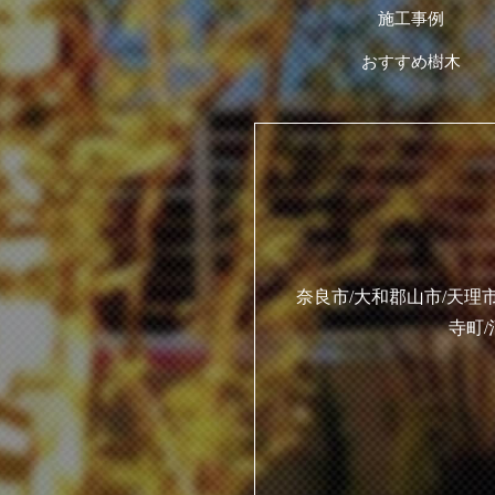
施工事例
おすすめ樹木
奈良市/大和郡山市/天理市
寺町/