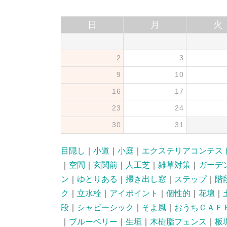
日
月
火
2
3
9
10
16
17
23
24
30
31
目隠し
｜
小道
｜
小庭
｜
エクステリアコンテス
｜
空間
｜
玄関前
｜
人工芝
｜
雑草対策
｜
ガーデ
ン
｜
ゆとりある
｜
掃き出し窓
｜
ステップ
｜
階
ク
｜
立水栓
｜
アイポイント
｜
個性的
｜
花壇
｜
段
｜
シャビーシック
｜
そよ風
｜
おうちＣＡＦ
｜
ブルーベリー
｜
生垣
｜
木樹脂フェンス
｜
板