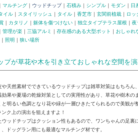
｜
マルチング
｜
ウッドチップ
｜
石積み
｜
シンプル
｜
モダン
｜
日
タイル
｜
スタイリッシュ
｜
タイル
｜
香芝市
｜
玄関前植栽
｜
ロッ
賞
｜
カタリノ
｜
躯体を傷つけない
｜
独立タイプテラス屋根
｜
夜
｜
管理が楽
｜
三協アルミ
｜
存在感のある大型ポット
｜
おしゃれ
｜
照明
｜
狭い場所
ップが草花や木を引き立ておしゃれな空間を演
皮や天然素材でできているウッドチップは雑草対策はもちろん
温効果や夏場の乾燥対策としての実用性があり、草花や樹木の
くと明るい色調となり花や緑が一層ひきたてられるので美観が
ランク上の演出を狙えますよ！
たウッドチップはクッション性もあるので、ワンちゃんの足裏
く、ドッグラン用にも最適なマルチング材です。