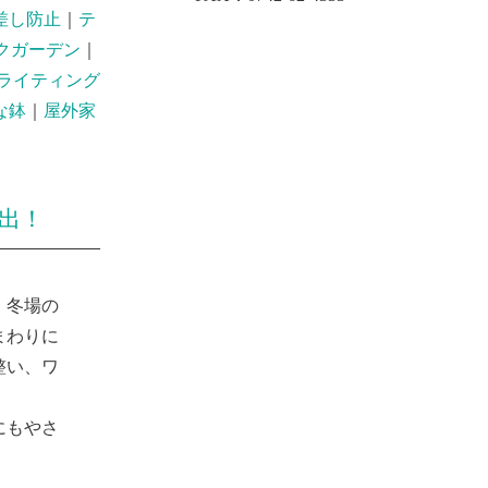
差し防止
｜
テ
クガーデン
｜
ライティング
な鉢
｜
屋外家
出！
、冬場の
まわりに
整い、ワ
にもやさ