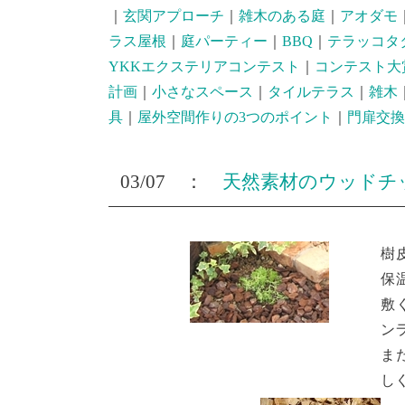
｜
玄関アプローチ
｜
雑木のある庭
｜
アオダモ
ラス屋根
｜
庭パーティー
｜
BBQ
｜
テラッコタ
YKKエクステリアコンテスト
｜
コンテスト大
計画
｜
小さなスペース
｜
タイルテラス
｜
雑木
具
｜
屋外空間作りの3つのポイント
｜
門扉交換
03/07 ：
天然素材のウッドチ
樹
保
敷
ン
ま
し