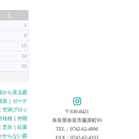
土
1
8
15
22
29
屋から見る庭
段差
｜
ガーデ
｜
空洞ブロッ
〒630-8421
月桂樹
｜
外階
奈良県奈良市藤原町93
｜
芝生
｜
紅葉
TEL：0742-62-4896
かからない庭
FAX：0742-62-4333