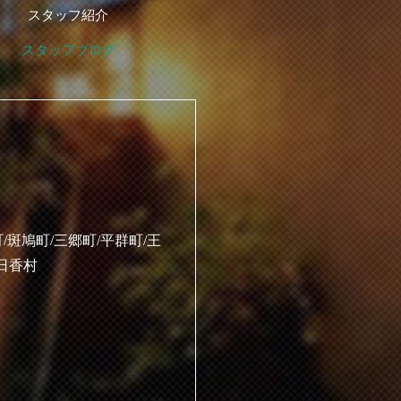
スタッフ紹介
スタッフブログ
/斑鳩町/三郷町/平群町/王
明日香村