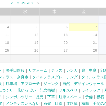
<
2026-08
>
水
木
金
4
5
6
7
11
12
13
14
18
19
20
21
25
26
27
28
ト
｜
勝手口階段
｜
リフォーム
｜
テラス
｜
レンガ
｜
庭
｜
中庭
｜
部
ンテラス
｜
奈良市
｜
タイルテラスグレーチング
｜
タイルテラス
段
｜
駐車場
｜
アプローチ
｜
ジャンク
｜
自然
｜
デザインウォール
土つくり
｜
花いっぱい
｜
記念植樹
｜
サルスベリ
｜
ライラック
｜
Ｅ
｜
シンボルツリー
｜
足元
｜
下草
｜
駐車スペース
｜
予備
｜
板石
塀
｜
メンテナスいらない
｜
石畳
｜
目線
｜
道路脇
｜
植栽
｜
手間の