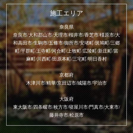
施工エリア
奈良県
奈良市/大和郡山市/天理市/桜井市/香芝市/橿原市/大
和高田市/生駒市/五條市/御所市/安堵町/斑鳩町/三郷
町/平群町/王寺町/河合町/上牧町/広陵町/新庄町/當
麻町/川西町/田原本町/三宅町/明日香村
京都府
木津川市/精華/京田辺市/城陽市/宇治市
大阪府
東大阪市/四条畷市/枚方市/寝屋川市/門真市/大東市/
藤井寺市/松原市