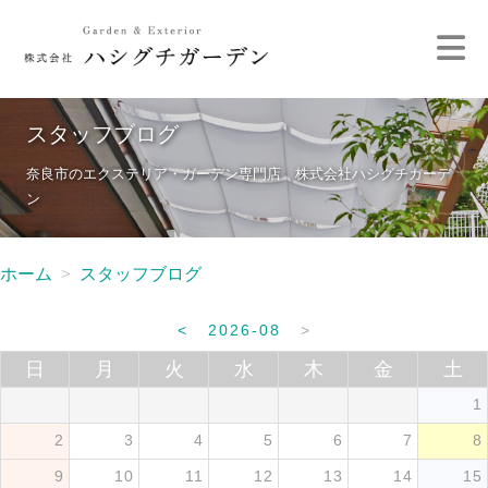
スタッフブログ
奈良市のエクステリア・ガーデン専門店 株式会社ハシグチガーデ
ン
ホーム
スタッフブログ
<
2026-08
>
日
月
火
水
木
金
土
1
2
3
4
5
6
7
8
9
10
11
12
13
14
15