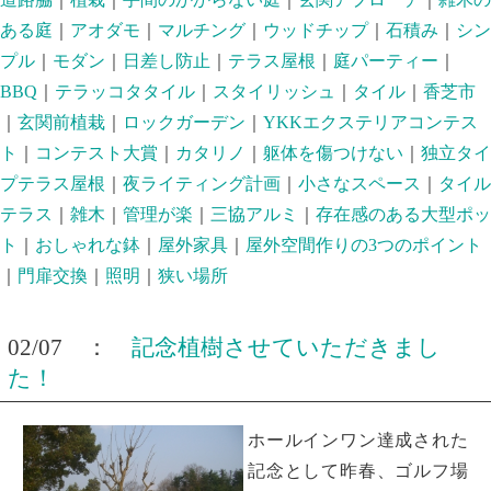
ある庭
｜
アオダモ
｜
マルチング
｜
ウッドチップ
｜
石積み
｜
シン
プル
｜
モダン
｜
日差し防止
｜
テラス屋根
｜
庭パーティー
｜
BBQ
｜
テラッコタタイル
｜
スタイリッシュ
｜
タイル
｜
香芝市
｜
玄関前植栽
｜
ロックガーデン
｜
YKKエクステリアコンテス
ト
｜
コンテスト大賞
｜
カタリノ
｜
躯体を傷つけない
｜
独立タイ
プテラス屋根
｜
夜ライティング計画
｜
小さなスペース
｜
タイル
テラス
｜
雑木
｜
管理が楽
｜
三協アルミ
｜
存在感のある大型ポッ
ト
｜
おしゃれな鉢
｜
屋外家具
｜
屋外空間作りの3つのポイント
｜
門扉交換
｜
照明
｜
狭い場所
02/07 ：
記念植樹させていただきまし
た！
ホールインワン達成された
記念として昨春、ゴルフ場