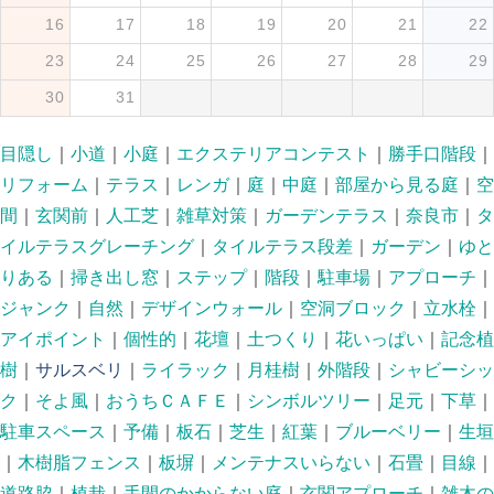
16
17
18
19
20
21
22
23
24
25
26
27
28
29
30
31
目隠し
｜
小道
｜
小庭
｜
エクステリアコンテスト
｜
勝手口階段
｜
リフォーム
｜
テラス
｜
レンガ
｜
庭
｜
中庭
｜
部屋から見る庭
｜
空
間
｜
玄関前
｜
人工芝
｜
雑草対策
｜
ガーデンテラス
｜
奈良市
｜
タ
イルテラスグレーチング
｜
タイルテラス段差
｜
ガーデン
｜
ゆと
りある
｜
掃き出し窓
｜
ステップ
｜
階段
｜
駐車場
｜
アプローチ
｜
ジャンク
｜
自然
｜
デザインウォール
｜
空洞ブロック
｜
立水栓
｜
アイポイント
｜
個性的
｜
花壇
｜
土つくり
｜
花いっぱい
｜
記念植
樹
｜
サルスベリ
｜
ライラック
｜
月桂樹
｜
外階段
｜
シャビーシッ
ク
｜
そよ風
｜
おうちＣＡＦＥ
｜
シンボルツリー
｜
足元
｜
下草
｜
駐車スペース
｜
予備
｜
板石
｜
芝生
｜
紅葉
｜
ブルーベリー
｜
生垣
｜
木樹脂フェンス
｜
板塀
｜
メンテナスいらない
｜
石畳
｜
目線
｜
道路脇
｜
植栽
｜
手間のかからない庭
｜
玄関アプローチ
｜
雑木の