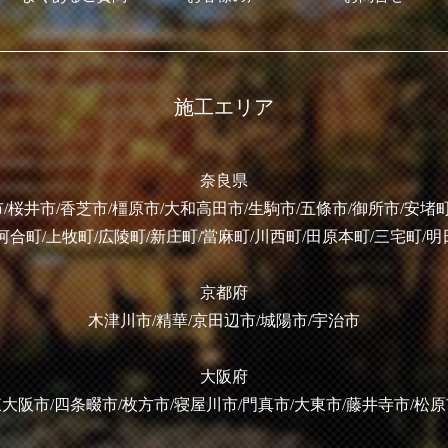
施工エリア
奈良県
/桜井市/香芝市/橿原市/大和高田市/生駒市/五條市/御所市/安堵町
河合町/上牧町/広陵町/新庄町/當麻町/川西町/田原本町/三宅町/
京都府
木津川市/精華/京田辺市/城陽市/宇治市
大阪府
大阪市/四条畷市/枚方市/寝屋川市/門真市/大東市/藤井寺市/松