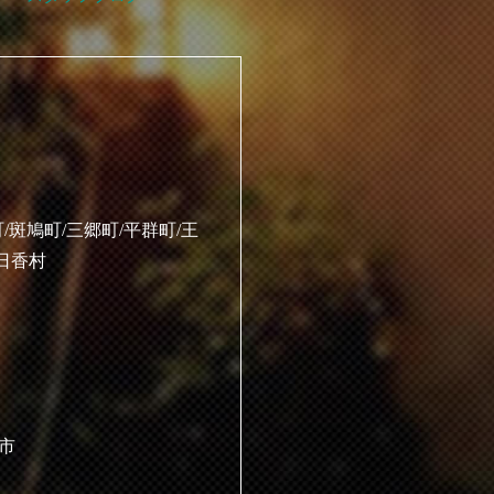
/斑鳩町/三郷町/平群町/王
明日香村
原市