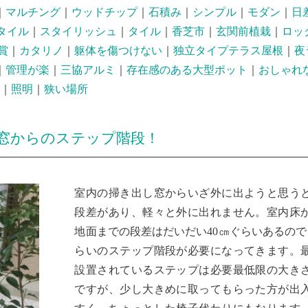
｜
マルチング
｜
ウッドチップ
｜
石積み
｜
シンプル
｜
モダン
｜
日
タイル
｜
スタイリッシュ
｜
タイル
｜
香芝市
｜
玄関前植栽
｜
ロッ
賞
｜
カタリノ
｜
躯体を傷つけない
｜
独立タイプテラス屋根
｜
夜
｜
管理が楽
｜
三協アルミ
｜
存在感のある大型ポット
｜
おしゃれ
｜
照明
｜
狭い場所
窓からのステップ階段！
室内の掃き出し窓からいざ外に出ようと思う
段差があり、軽々と外に出れません。室内床
地面までの段差はだいだい40㎝ぐらいあるので
らいのステップ階段が必要になってきます。
設置されているステップは必要最低限の大き
ですが、少し大きめに取ってもらった方が出