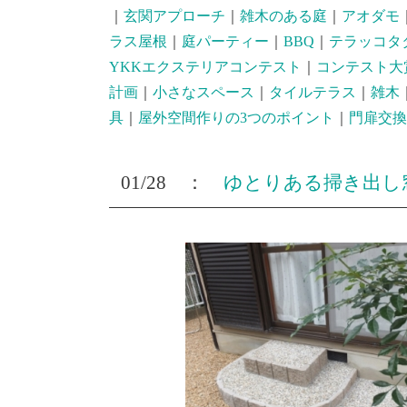
｜
玄関アプローチ
｜
雑木のある庭
｜
アオダモ
ラス屋根
｜
庭パーティー
｜
BBQ
｜
テラッコタ
YKKエクステリアコンテスト
｜
コンテスト大
計画
｜
小さなスペース
｜
タイルテラス
｜
雑木
具
｜
屋外空間作りの3つのポイント
｜
門扉交換
01/28 ：
ゆとりある掃き出し