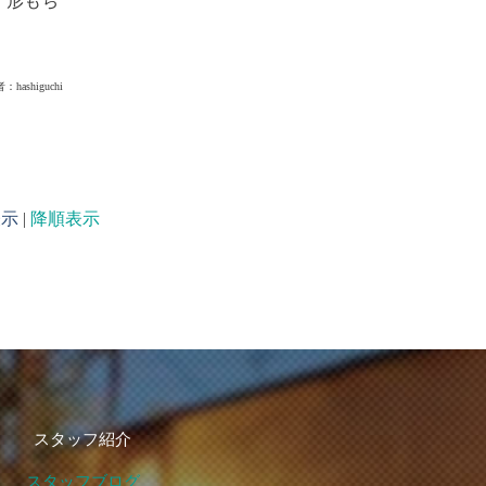
。形もち
者：
hashiguchi
表示
|
降順表示
スタッフ紹介
スタッフブログ