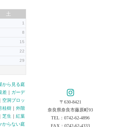
土
1
8
15
22
29
屋から見る庭
段差
｜
ガーデ
｜
空洞ブロッ
〒630-8421
月桂樹
｜
外階
奈良県奈良市藤原町93
｜
芝生
｜
紅葉
TEL：0742-62-4896
かからない庭
FAX：0742-62-4333