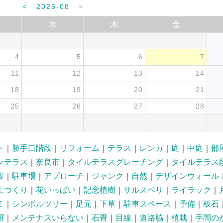
<
2026-08
>
水
木
金
4
5
6
7
11
12
13
14
18
19
20
21
25
26
27
28
ト
｜
勝手口階段
｜
リフォーム
｜
テラス
｜
レンガ
｜
庭
｜
中庭
｜
部
ンテラス
｜
奈良市
｜
タイルテラスグレーチング
｜
タイルテラス
段
｜
駐車場
｜
アプローチ
｜
ジャンク
｜
自然
｜
デザインウォール
土つくり
｜
花いっぱい
｜
記念植樹
｜
サルスベリ
｜
ライラック
｜
Ｅ
｜
シンボルツリー
｜
足元
｜
下草
｜
駐車スペース
｜
予備
｜
板石
塀
｜
メンテナスいらない
｜
石畳
｜
目線
｜
道路脇
｜
植栽
｜
手間の