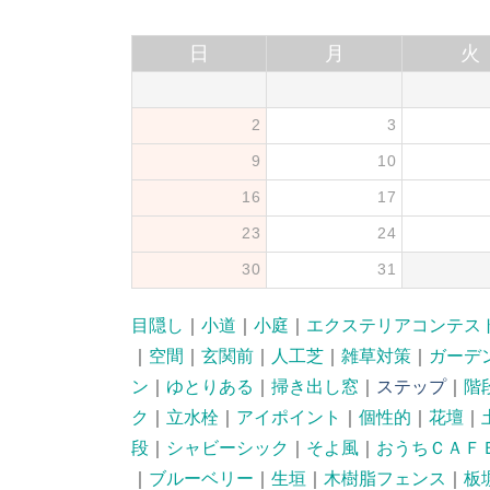
日
月
火
2
3
9
10
16
17
23
24
30
31
目隠し
｜
小道
｜
小庭
｜
エクステリアコンテス
｜
空間
｜
玄関前
｜
人工芝
｜
雑草対策
｜
ガーデ
ン
｜
ゆとりある
｜
掃き出し窓
｜
ステップ
｜
階
ク
｜
立水栓
｜
アイポイント
｜
個性的
｜
花壇
｜
段
｜
シャビーシック
｜
そよ風
｜
おうちＣＡＦ
｜
ブルーベリー
｜
生垣
｜
木樹脂フェンス
｜
板