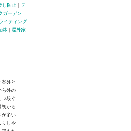
差し防止
｜
テ
クガーデン
｜
ライティング
な鉢
｜
屋外家
と案外と
から外の
、2段ぐ
最初から
さが多い
入りしや