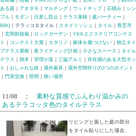
ある庭
｜
アオダモ
｜
マルチング
｜
ウッドチップ
｜
石積み
｜
シン
プル
｜
モダン
｜
日差し防止
｜
テラス屋根
｜
庭パーティー
｜
BBQ
｜
テラッコタタイル
｜
スタイリッシュ
｜
タイル
｜
香芝市
｜
玄関前植栽
｜
ロックガーデン
｜
YKKエクステリアコンテス
ト
｜
コンテスト大賞
｜
カタリノ
｜
躯体を傷つけない
｜
独立タイ
プテラス屋根
｜
夜ライティング計画
｜
小さなスペース
｜
タイル
テラス
｜
雑木
｜
管理が楽
｜
三協アルミ
｜
存在感のある大型ポッ
ト
｜
おしゃれな鉢
｜
屋外家具
｜
屋外空間作りの3つのポイント
｜
門扉交換
｜
照明
｜
狭い場所
11/08 ：
素朴な質感でふんわり温かみの
あるテラコッタ色のタイルテラス
リビングと面した庭の部分
をタイル貼りにした場合、