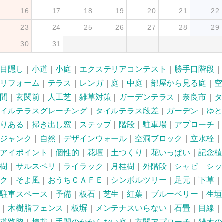
16
17
18
19
20
21
22
23
24
25
26
27
28
29
30
31
目隠し
｜
小道
｜
小庭
｜
エクステリアコンテスト
｜
勝手口階段
｜
リフォーム
｜
テラス
｜
レンガ
｜
庭
｜
中庭
｜
部屋から見る庭
｜
空
間
｜
玄関前
｜
人工芝
｜
雑草対策
｜
ガーデンテラス
｜
奈良市
｜
タ
イルテラスグレーチング
｜
タイルテラス段差
｜
ガーデン
｜
ゆと
りある
｜
掃き出し窓
｜
ステップ
｜
階段
｜
駐車場
｜
アプローチ
｜
ジャンク
｜
自然
｜
デザインウォール
｜
空洞ブロック
｜
立水栓
｜
アイポイント
｜
個性的
｜
花壇
｜
土つくり
｜
花いっぱい
｜
記念植
樹
｜
サルスベリ
｜
ライラック
｜
月桂樹
｜
外階段
｜
シャビーシッ
ク
｜
そよ風
｜
おうちＣＡＦＥ
｜
シンボルツリー
｜
足元
｜
下草
｜
駐車スペース
｜
予備
｜
板石
｜
芝生
｜
紅葉
｜
ブルーベリー
｜
生垣
｜
木樹脂フェンス
｜
板塀
｜
メンテナスいらない
｜
石畳
｜
目線
｜
道路脇
｜
植栽
｜
手間のかからない庭
｜
玄関アプローチ
｜
雑木の