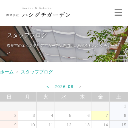
スタッフブログ
奈良市のエクステリア・ガーデン専門店 株式会社ハシグチガーデ
ン
ホーム
スタッフブログ
<
2026-08
>
日
月
火
水
木
金
土
1
2
3
4
5
6
7
8
9
10
11
12
13
14
15