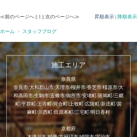
≪前のページへ ||
1
|| 次のページへ≫
昇順表示
|
降順表示
ホーム
スタッフブログ
施工エリア
奈良県
奈良市/大和郡山市/天理市/桜井市/香芝市/橿原市/大
和高田市/生駒市/五條市/御所市/安堵町/斑鳩町/三郷
町/平群町/王寺町/河合町/上牧町/広陵町/新庄町/當
麻町/川西町/田原本町/三宅町/明日香村
京都府
木津川市/精華/京田辺市/城陽市/宇治市