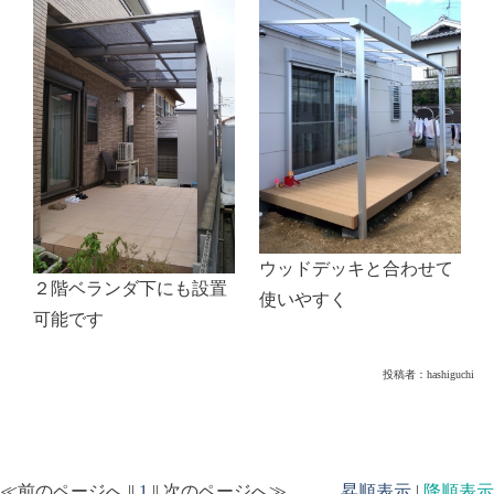
ウッドデッキと合わせて
２階ベランダ下にも設置
使いやすく
可能です
投稿者：
hashiguchi
≪前のページへ ||
1
|| 次のページへ≫
昇順表示
|
降順表示