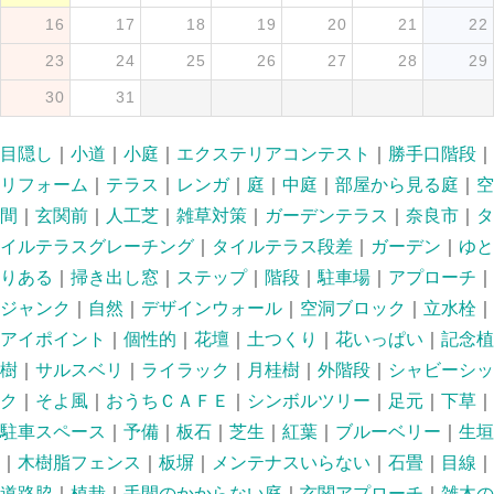
16
17
18
19
20
21
22
23
24
25
26
27
28
29
30
31
目隠し
｜
小道
｜
小庭
｜
エクステリアコンテスト
｜
勝手口階段
｜
リフォーム
｜
テラス
｜
レンガ
｜
庭
｜
中庭
｜
部屋から見る庭
｜
空
間
｜
玄関前
｜
人工芝
｜
雑草対策
｜
ガーデンテラス
｜
奈良市
｜
タ
イルテラスグレーチング
｜
タイルテラス段差
｜
ガーデン
｜
ゆと
りある
｜
掃き出し窓
｜
ステップ
｜
階段
｜
駐車場
｜
アプローチ
｜
ジャンク
｜
自然
｜
デザインウォール
｜
空洞ブロック
｜
立水栓
｜
アイポイント
｜
個性的
｜
花壇
｜
土つくり
｜
花いっぱい
｜
記念植
樹
｜
サルスベリ
｜
ライラック
｜
月桂樹
｜
外階段
｜
シャビーシッ
ク
｜
そよ風
｜
おうちＣＡＦＥ
｜
シンボルツリー
｜
足元
｜
下草
｜
駐車スペース
｜
予備
｜
板石
｜
芝生
｜
紅葉
｜
ブルーベリー
｜
生垣
｜
木樹脂フェンス
｜
板塀
｜
メンテナスいらない
｜
石畳
｜
目線
｜
道路脇
｜
植栽
｜
手間のかからない庭
｜
玄関アプローチ
｜
雑木の