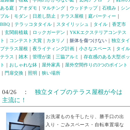
ある庭
｜
アオダモ
｜
マルチング
｜
ウッドチップ
｜
石積み
｜
シン
プル
｜
モダン
｜
日差し防止
｜
テラス屋根
｜
庭パーティー
｜
BBQ
｜
テラッコタタイル
｜
スタイリッシュ
｜
タイル
｜
香芝市
｜
玄関前植栽
｜
ロックガーデン
｜
YKKエクステリアコンテス
ト
｜
コンテスト大賞
｜
カタリノ
｜
躯体を傷つけない
｜
独立タイ
プテラス屋根
｜
夜ライティング計画
｜
小さなスペース
｜
タイル
テラス
｜
雑木
｜
管理が楽
｜
三協アルミ
｜
存在感のある大型ポッ
ト
｜
おしゃれな鉢
｜
屋外家具
｜
屋外空間作りの3つのポイント
｜
門扉交換
｜
照明
｜
狭い場所
04/26 ：
独立タイプのテラス屋根が今は
主流に！
お洗濯ものを干したり、勝手口の出
入り・ごみスペース・自転車置場な