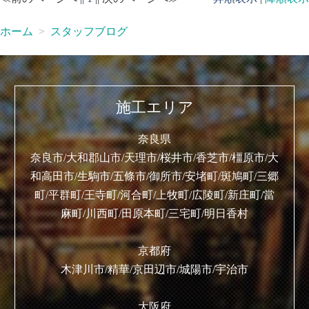
ホーム
スタッフブログ
施工エリア
奈良県
奈良市/大和郡山市/天理市/桜井市/香芝市/橿原市/大
和高田市/生駒市/五條市/御所市/安堵町/斑鳩町/三郷
町/平群町/王寺町/河合町/上牧町/広陵町/新庄町/當
麻町/川西町/田原本町/三宅町/明日香村
京都府
木津川市/精華/京田辺市/城陽市/宇治市
大阪府