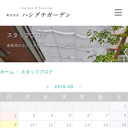
スタッフブログ
奈良市のエクステリア・ガーデン専門店 株式会社ハシグチガーデ
ン
ホーム
スタッフブログ
<
2026-08
>
日
月
火
水
木
金
土
1
2
3
4
5
6
7
8
9
10
11
12
13
14
15