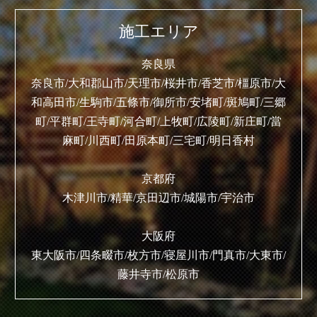
施工エリア
奈良県
奈良市/大和郡山市/天理市/桜井市/香芝市/橿原市/大
和高田市/生駒市/五條市/御所市/安堵町/斑鳩町/三郷
町/平群町/王寺町/河合町/上牧町/広陵町/新庄町/當
麻町/川西町/田原本町/三宅町/明日香村
京都府
木津川市/精華/京田辺市/城陽市/宇治市
大阪府
東大阪市/四条畷市/枚方市/寝屋川市/門真市/大東市/
藤井寺市/松原市