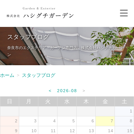
スタッフブログ
奈良市のエクステリア・ガーデン専門店 株式会社ハシグチガーデ
ン
ホーム
スタッフブログ
<
2026-08
>
日
月
火
水
木
金
土
1
2
3
4
5
6
7
8
9
10
11
12
13
14
15