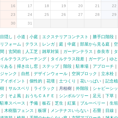
16
17
18
19
20
21
22
23
24
25
26
27
28
29
30
31
目隠し
｜
小道
｜
小庭
｜
エクステリアコンテスト
｜
勝手口階段
｜
リフォーム
｜
テラス
｜
レンガ
｜
庭
｜
中庭
｜
部屋から見る庭
｜
空
間
｜
玄関前
｜
人工芝
｜
雑草対策
｜
ガーデンテラス
｜
奈良市
｜
タ
イルテラスグレーチング
｜
タイルテラス段差
｜
ガーデン
｜
ゆと
りある
｜
掃き出し窓
｜
ステップ
｜
階段
｜
駐車場
｜
アプローチ
｜
ジャンク
｜
自然
｜
デザインウォール
｜
空洞ブロック
｜
立水栓
｜
アイポイント
｜
個性的
｜
花壇
｜
土つくり
｜
花いっぱい
｜
記念植
樹
｜
サルスベリ
｜
ライラック
｜
月桂樹
｜
外階段
｜
シャビーシッ
ク
｜
そよ風
｜
おうちＣＡＦＥ
｜
シンボルツリー
｜
足元
｜
下草
｜
駐車スペース
｜
予備
｜
板石
｜
芝生
｜
紅葉
｜
ブルーベリー
｜
生垣
｜
木樹脂フェンス
｜
板塀
｜
メンテナスいらない
｜
石畳
｜
目線
｜
道路脇
｜
植栽
｜
手間のかからない庭
｜
玄関アプローチ
｜
雑木の