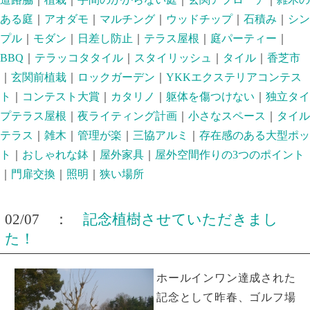
ある庭
｜
アオダモ
｜
マルチング
｜
ウッドチップ
｜
石積み
｜
シン
プル
｜
モダン
｜
日差し防止
｜
テラス屋根
｜
庭パーティー
｜
BBQ
｜
テラッコタタイル
｜
スタイリッシュ
｜
タイル
｜
香芝市
｜
玄関前植栽
｜
ロックガーデン
｜
YKKエクステリアコンテス
ト
｜
コンテスト大賞
｜
カタリノ
｜
躯体を傷つけない
｜
独立タイ
プテラス屋根
｜
夜ライティング計画
｜
小さなスペース
｜
タイル
テラス
｜
雑木
｜
管理が楽
｜
三協アルミ
｜
存在感のある大型ポッ
ト
｜
おしゃれな鉢
｜
屋外家具
｜
屋外空間作りの3つのポイント
｜
門扉交換
｜
照明
｜
狭い場所
02/07 ：
記念植樹させていただきまし
た！
ホールインワン達成された
記念として昨春、ゴルフ場