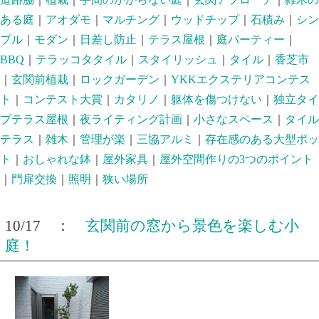
ある庭
｜
アオダモ
｜
マルチング
｜
ウッドチップ
｜
石積み
｜
シン
プル
｜
モダン
｜
日差し防止
｜
テラス屋根
｜
庭パーティー
｜
BBQ
｜
テラッコタタイル
｜
スタイリッシュ
｜
タイル
｜
香芝市
｜
玄関前植栽
｜
ロックガーデン
｜
YKKエクステリアコンテス
ト
｜
コンテスト大賞
｜
カタリノ
｜
躯体を傷つけない
｜
独立タイ
プテラス屋根
｜
夜ライティング計画
｜
小さなスペース
｜
タイル
テラス
｜
雑木
｜
管理が楽
｜
三協アルミ
｜
存在感のある大型ポッ
ト
｜
おしゃれな鉢
｜
屋外家具
｜
屋外空間作りの3つのポイント
｜
門扉交換
｜
照明
｜
狭い場所
10/17 ：
玄関前の窓から景色を楽しむ小
庭！