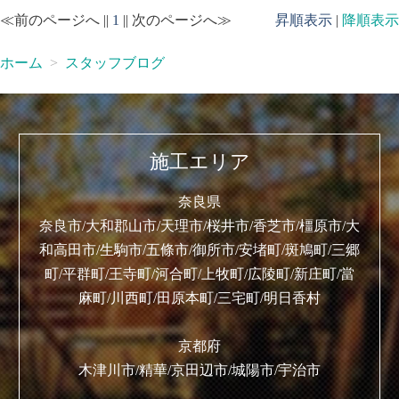
≪前のページへ ||
1
|| 次のページへ≫
昇順表示
|
降順表示
ホーム
スタッフブログ
施工エリア
奈良県
奈良市/大和郡山市/天理市/桜井市/香芝市/橿原市/大
和高田市/生駒市/五條市/御所市/安堵町/斑鳩町/三郷
町/平群町/王寺町/河合町/上牧町/広陵町/新庄町/當
麻町/川西町/田原本町/三宅町/明日香村
京都府
木津川市/精華/京田辺市/城陽市/宇治市