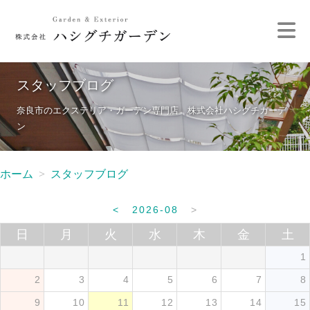
スタッフブログ
奈良市のエクステリア・ガーデン専門店 株式会社ハシグチガーデ
ン
ホーム
スタッフブログ
<
2026-08
>
日
月
火
水
木
金
土
1
2
3
4
5
6
7
8
9
10
11
12
13
14
15