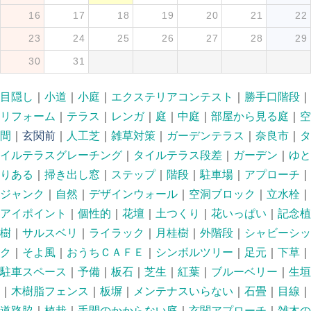
16
17
18
19
20
21
22
23
24
25
26
27
28
29
30
31
目隠し
｜
小道
｜
小庭
｜
エクステリアコンテスト
｜
勝手口階段
｜
リフォーム
｜
テラス
｜
レンガ
｜
庭
｜
中庭
｜
部屋から見る庭
｜
空
間
｜
玄関前
｜
人工芝
｜
雑草対策
｜
ガーデンテラス
｜
奈良市
｜
タ
イルテラスグレーチング
｜
タイルテラス段差
｜
ガーデン
｜
ゆと
りある
｜
掃き出し窓
｜
ステップ
｜
階段
｜
駐車場
｜
アプローチ
｜
ジャンク
｜
自然
｜
デザインウォール
｜
空洞ブロック
｜
立水栓
｜
アイポイント
｜
個性的
｜
花壇
｜
土つくり
｜
花いっぱい
｜
記念植
樹
｜
サルスベリ
｜
ライラック
｜
月桂樹
｜
外階段
｜
シャビーシッ
ク
｜
そよ風
｜
おうちＣＡＦＥ
｜
シンボルツリー
｜
足元
｜
下草
｜
駐車スペース
｜
予備
｜
板石
｜
芝生
｜
紅葉
｜
ブルーベリー
｜
生垣
｜
木樹脂フェンス
｜
板塀
｜
メンテナスいらない
｜
石畳
｜
目線
｜
道路脇
｜
植栽
｜
手間のかからない庭
｜
玄関アプローチ
｜
雑木の