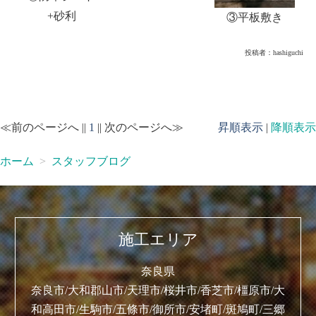
+砂利
③平板敷き
投稿者：
hashiguchi
≪前のページへ ||
1
|| 次のページへ≫
昇順表示
|
降順表示
ホーム
スタッフブログ
施工エリア
奈良県
奈良市/大和郡山市/天理市/桜井市/香芝市/橿原市/大
和高田市/生駒市/五條市/御所市/安堵町/斑鳩町/三郷