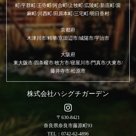
町/平群町/王寺町/河合町/上牧町/広陵町/新庄町/當
麻町/川西町/田原本町/三宅町/明日香村
京都府
木津川市/精華/京田辺市/城陽市/宇治市
大阪府
東大阪市/四条畷市/枚方市/寝屋川市/門真市/大東市/
藤井寺市/松原市
株式会社ハシグチガーデン
〒630-8421
奈良県奈良市藤原町93
TEL：0742-62-4896