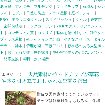
ある庭
｜
アオダモ
｜
マルチング
｜
ウッドチップ
｜
石積み
｜
シン
プル
｜
モダン
｜
日差し防止
｜
テラス屋根
｜
庭パーティー
｜
BBQ
｜
テラッコタタイル
｜
スタイリッシュ
｜
タイル
｜
香芝市
｜
玄関前植栽
｜
ロックガーデン
｜
YKKエクステリアコンテス
ト
｜
コンテスト大賞
｜
カタリノ
｜
躯体を傷つけない
｜
独立タイ
プテラス屋根
｜
夜ライティング計画
｜
小さなスペース
｜
タイル
テラス
｜
雑木
｜
管理が楽
｜
三協アルミ
｜
存在感のある大型ポッ
ト
｜
おしゃれな鉢
｜
屋外家具
｜
屋外空間作りの3つのポイント
｜
門扉交換
｜
照明
｜
狭い場所
03/07 ：
天然素材のウッドチップが草花
や木を引き立ておしゃれな空間を演出！
樹皮や天然素材でできているウッド
チップは雑草対策はもちろん、冬場