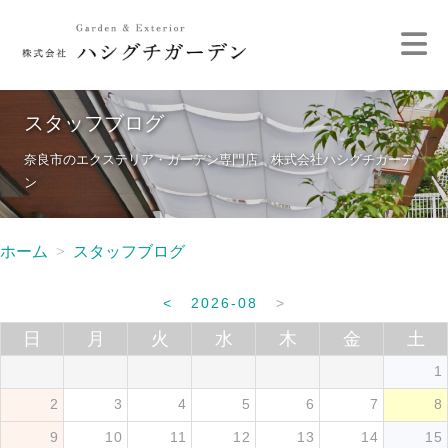
スタッフブログ
奈良市のエクステリア・ガーデン専門店 株式会社ハシグチガーデ
ン
ホーム
スタッフブログ
<
2026-08
>
日
月
火
水
木
金
土
1
2
3
4
5
6
7
8
9
10
11
12
13
14
15