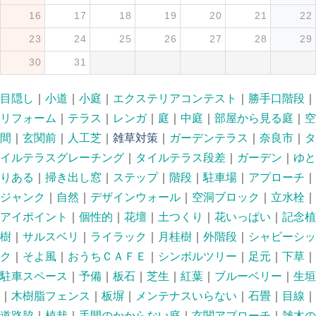
16
17
18
19
20
21
22
23
24
25
26
27
28
29
30
31
目隠し
｜
小道
｜
小庭
｜
エクステリアコンテスト
｜
勝手口階段
｜
リフォーム
｜
テラス
｜
レンガ
｜
庭
｜
中庭
｜
部屋から見る庭
｜
空
間
｜
玄関前
｜
人工芝
｜
雑草対策
｜
ガーデンテラス
｜
奈良市
｜
タ
イルテラスグレーチング
｜
タイルテラス段差
｜
ガーデン
｜
ゆと
りある
｜
掃き出し窓
｜
ステップ
｜
階段
｜
駐車場
｜
アプローチ
｜
ジャンク
｜
自然
｜
デザインウォール
｜
空洞ブロック
｜
立水栓
｜
アイポイント
｜
個性的
｜
花壇
｜
土つくり
｜
花いっぱい
｜
記念植
樹
｜
サルスベリ
｜
ライラック
｜
月桂樹
｜
外階段
｜
シャビーシッ
ク
｜
そよ風
｜
おうちＣＡＦＥ
｜
シンボルツリー
｜
足元
｜
下草
｜
駐車スペース
｜
予備
｜
板石
｜
芝生
｜
紅葉
｜
ブルーベリー
｜
生垣
｜
木樹脂フェンス
｜
板塀
｜
メンテナスいらない
｜
石畳
｜
目線
｜
道路脇
｜
植栽
｜
手間のかからない庭
｜
玄関アプローチ
｜
雑木の