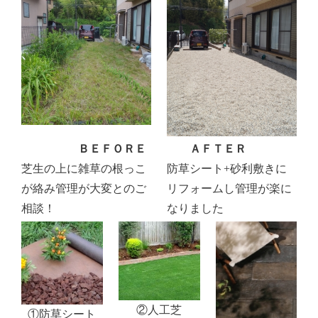
ＢＥＦＯＲＥ
ＡＦＴＥＲ
芝生の上に雑草の根っこ
防草シート+砂利敷きに
が絡み管理が大変とのご
リフォームし管理が楽に
相談！
なりました
②人工芝
①防草シート