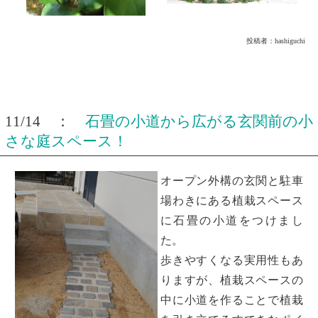
投稿者：
hashiguchi
11/14 ：
石畳の小道から広がる玄関前の小
さな庭スペース！
オープン外構の玄関と駐車
場わきにある植栽スペース
に石畳の小道をつけまし
た。
歩きやすくなる実用性もあ
りますが、植栽スペースの
中に小道を作ることで植栽