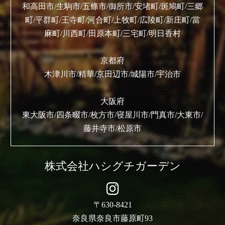
和高田市/生駒市/五條市/御所市/安堵町/斑鳩町/三郷
町/平群町/王寺町/河合町/上牧町/広陵町/新庄町/當
麻町/川西町/田原本町/三宅町/明日香村
京都府
木津川市/精華/京田辺市/城陽市/宇治市
大阪府
東大阪市/四条畷市/枚方市/寝屋川市/門真市/大東市/
藤井寺市/松原市
株式会社ハシグチガーデン
〒630-8421
奈良県奈良市藤原町93