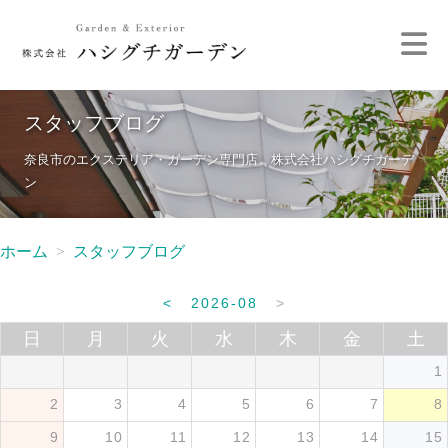
スタッフブログ
奈良市のエクステリア・ガーデン専門店 株式会社ハシグチガーデ
ン
ホーム
スタッフブログ
<
2026-08
>
日
月
火
水
木
金
土
1
2
3
4
5
6
7
8
9
10
11
12
13
14
15