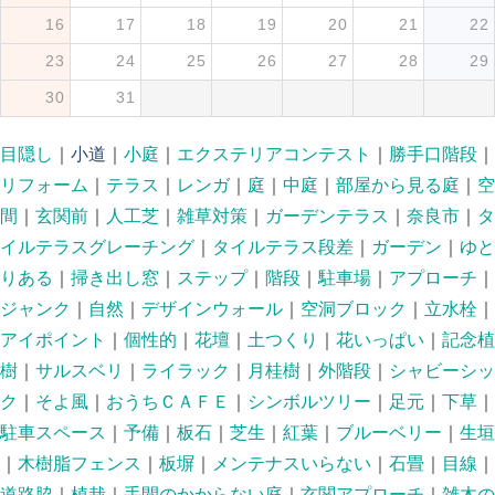
16
17
18
19
20
21
22
23
24
25
26
27
28
29
30
31
目隠し
｜
小道
｜
小庭
｜
エクステリアコンテスト
｜
勝手口階段
｜
リフォーム
｜
テラス
｜
レンガ
｜
庭
｜
中庭
｜
部屋から見る庭
｜
空
間
｜
玄関前
｜
人工芝
｜
雑草対策
｜
ガーデンテラス
｜
奈良市
｜
タ
イルテラスグレーチング
｜
タイルテラス段差
｜
ガーデン
｜
ゆと
りある
｜
掃き出し窓
｜
ステップ
｜
階段
｜
駐車場
｜
アプローチ
｜
ジャンク
｜
自然
｜
デザインウォール
｜
空洞ブロック
｜
立水栓
｜
アイポイント
｜
個性的
｜
花壇
｜
土つくり
｜
花いっぱい
｜
記念植
樹
｜
サルスベリ
｜
ライラック
｜
月桂樹
｜
外階段
｜
シャビーシッ
ク
｜
そよ風
｜
おうちＣＡＦＥ
｜
シンボルツリー
｜
足元
｜
下草
｜
駐車スペース
｜
予備
｜
板石
｜
芝生
｜
紅葉
｜
ブルーベリー
｜
生垣
｜
木樹脂フェンス
｜
板塀
｜
メンテナスいらない
｜
石畳
｜
目線
｜
道路脇
｜
植栽
｜
手間のかからない庭
｜
玄関アプローチ
｜
雑木の