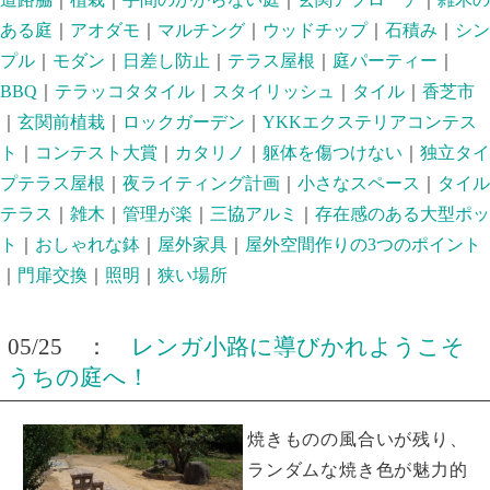
ある庭
｜
アオダモ
｜
マルチング
｜
ウッドチップ
｜
石積み
｜
シン
プル
｜
モダン
｜
日差し防止
｜
テラス屋根
｜
庭パーティー
｜
BBQ
｜
テラッコタタイル
｜
スタイリッシュ
｜
タイル
｜
香芝市
｜
玄関前植栽
｜
ロックガーデン
｜
YKKエクステリアコンテス
ト
｜
コンテスト大賞
｜
カタリノ
｜
躯体を傷つけない
｜
独立タイ
プテラス屋根
｜
夜ライティング計画
｜
小さなスペース
｜
タイル
テラス
｜
雑木
｜
管理が楽
｜
三協アルミ
｜
存在感のある大型ポッ
ト
｜
おしゃれな鉢
｜
屋外家具
｜
屋外空間作りの3つのポイント
｜
門扉交換
｜
照明
｜
狭い場所
05/25 ：
レンガ小路に導びかれようこそ
うちの庭へ！
焼きものの風合いが残り、
ランダムな焼き色が魅力的