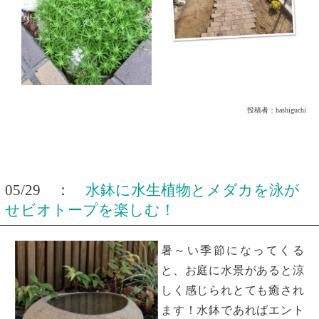
投稿者：
hashiguchi
05/29 ：
水鉢に水生植物とメダカを泳が
せビオトープを楽しむ！
暑～い季節になってくる
と、お庭に水景があると涼
しく感じられとても癒され
ます！水鉢であればエント