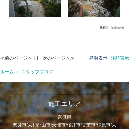
投稿者：
hashiguchi
≪前のページへ ||
1
|| 次のページへ≫
昇順表示
|
降順表示
ホーム
スタッフブログ
施工エリア
奈良県
奈良市/大和郡山市/天理市/桜井市/香芝市/橿原市/大