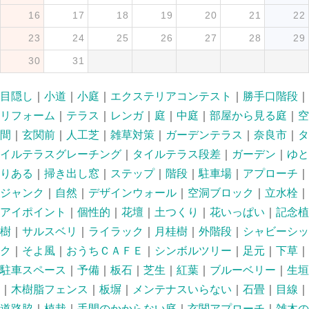
16
17
18
19
20
21
22
23
24
25
26
27
28
29
30
31
目隠し
｜
小道
｜
小庭
｜
エクステリアコンテスト
｜
勝手口階段
｜
リフォーム
｜
テラス
｜
レンガ
｜
庭
｜
中庭
｜
部屋から見る庭
｜
空
間
｜
玄関前
｜
人工芝
｜
雑草対策
｜
ガーデンテラス
｜
奈良市
｜
タ
イルテラスグレーチング
｜
タイルテラス段差
｜
ガーデン
｜
ゆと
りある
｜
掃き出し窓
｜
ステップ
｜
階段
｜
駐車場
｜
アプローチ
｜
ジャンク
｜
自然
｜
デザインウォール
｜
空洞ブロック
｜
立水栓
｜
アイポイント
｜
個性的
｜
花壇
｜
土つくり
｜
花いっぱい
｜
記念植
樹
｜
サルスベリ
｜
ライラック
｜
月桂樹
｜
外階段
｜
シャビーシッ
ク
｜
そよ風
｜
おうちＣＡＦＥ
｜
シンボルツリー
｜
足元
｜
下草
｜
駐車スペース
｜
予備
｜
板石
｜
芝生
｜
紅葉
｜
ブルーベリー
｜
生垣
｜
木樹脂フェンス
｜
板塀
｜
メンテナスいらない
｜
石畳
｜
目線
｜
道路脇
｜
植栽
｜
手間のかからない庭
｜
玄関アプローチ
｜
雑木の