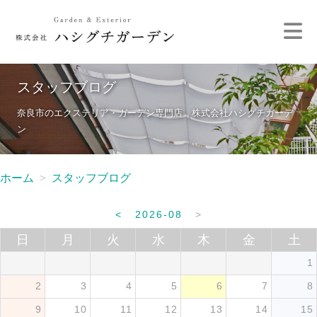
スタッフブログ
奈良市のエクステリア・ガーデン専門店 株式会社ハシグチガーデ
ン
ホーム
スタッフブログ
<
2026-08
>
日
月
火
水
木
金
土
1
2
3
4
5
6
7
8
9
10
11
12
13
14
15