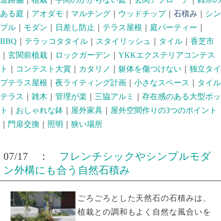
ある庭
｜
アオダモ
｜
マルチング
｜
ウッドチップ
｜
石積み
｜
シン
プル
｜
モダン
｜
日差し防止
｜
テラス屋根
｜
庭パーティー
｜
BBQ
｜
テラッコタタイル
｜
スタイリッシュ
｜
タイル
｜
香芝市
｜
玄関前植栽
｜
ロックガーデン
｜
YKKエクステリアコンテス
ト
｜
コンテスト大賞
｜
カタリノ
｜
躯体を傷つけない
｜
独立タイ
プテラス屋根
｜
夜ライティング計画
｜
小さなスペース
｜
タイル
テラス
｜
雑木
｜
管理が楽
｜
三協アルミ
｜
存在感のある大型ポッ
ト
｜
おしゃれな鉢
｜
屋外家具
｜
屋外空間作りの3つのポイント
｜
門扉交換
｜
照明
｜
狭い場所
07/17 ：
フレンチシックやシンプルモダ
ン外構にも合う自然石積み
ごろごろとした天然石の石積みは、
植栽との調和もよく自然な風合いを