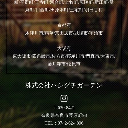
町/平群町/王寺町/河合町/上牧町/広陵町/新庄町/當
麻町/川西町/田原本町/三宅町/明日香村
京都府
木津川市/精華/京田辺市/城陽市/宇治市
大阪府
東大阪市/四条畷市/枚方市/寝屋川市/門真市/大東市/
藤井寺市/松原市
株式会社ハシグチガーデン
〒630-8421
奈良県奈良市藤原町93
TEL：0742-62-4896