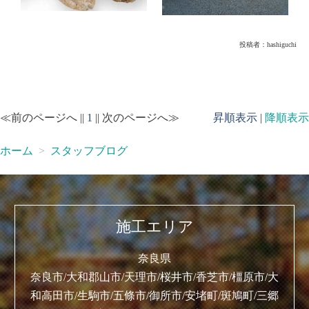
投稿者：
hashiguchi
≪前のページへ ||
1
|| 次のページへ≫
昇順表示
|
降順表示
ホーム
スタッフブログ
施工エリア
奈良県
奈良市/大和郡山市/天理市/桜井市/香芝市/橿原市/大
和高田市/生駒市/五條市/御所市/安堵町/斑鳩町/三郷