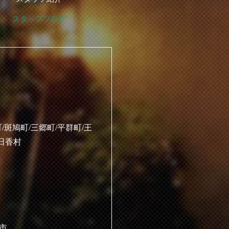
スタッフブログ
/斑鳩町/三郷町/平群町/王
明日香村
原市