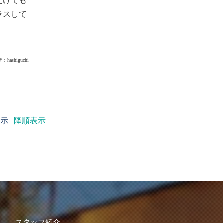
だけでも
ラスして
者：
hashiguchi
表示
|
降順表示
スタッフ紹介