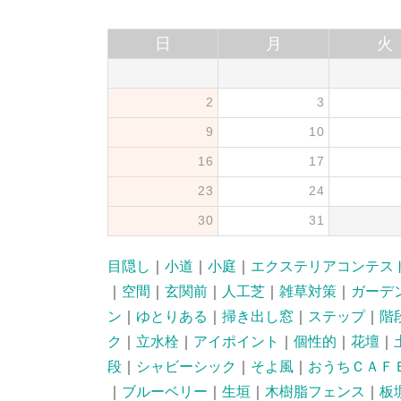
日
月
火
2
3
9
10
16
17
23
24
30
31
目隠し
｜
小道
｜
小庭
｜
エクステリアコンテス
｜
空間
｜
玄関前
｜
人工芝
｜
雑草対策
｜
ガーデ
ン
｜
ゆとりある
｜
掃き出し窓
｜
ステップ
｜
階
ク
｜
立水栓
｜
アイポイント
｜
個性的
｜
花壇
｜
段
｜
シャビーシック
｜
そよ風
｜
おうちＣＡＦ
｜
ブルーベリー
｜
生垣
｜
木樹脂フェンス
｜
板