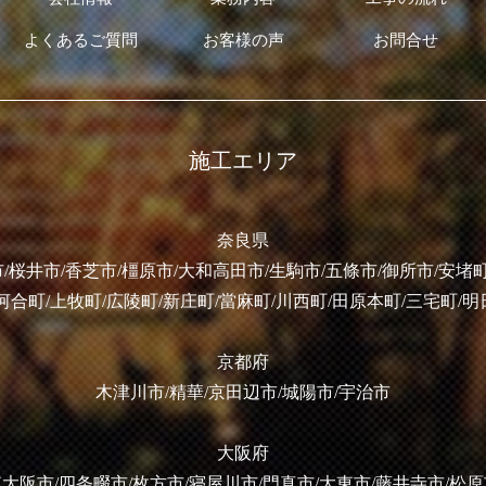
よくあるご質問
お客様の声
お問合せ
施工エリア
奈良県
/桜井市/香芝市/橿原市/大和高田市/生駒市/五條市/御所市/安堵町
河合町/上牧町/広陵町/新庄町/當麻町/川西町/田原本町/三宅町/
京都府
木津川市/精華/京田辺市/城陽市/宇治市
大阪府
大阪市/四条畷市/枚方市/寝屋川市/門真市/大東市/藤井寺市/松