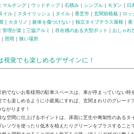
｜
マルチング
｜
ウッドチップ
｜
石積み
｜
シンプル
｜
モダン
｜
日
タイル
｜
スタイリッシュ
｜
タイル
｜
香芝市
｜
玄関前植栽
｜
ロッ
賞
｜
カタリノ
｜
躯体を傷つけない
｜
独立タイプテラス屋根
｜
夜
｜
管理が楽
｜
三協アルミ
｜
存在感のある大型ポット
｜
おしゃれ
｜
照明
｜
狭い場所
は視覚でも楽しめるデザインに！
常的でないお客様用の駐車スペースは、車が停まっていない時
覚でも楽しめるように小庭風にすれば、玄関まわりのグレード
つながります！
敵な空間に仕上げるポイントは、床面に芝生や匍匐性のあるタ
ダレソウを使ったり低木を植えたりグリーンをプラスすること