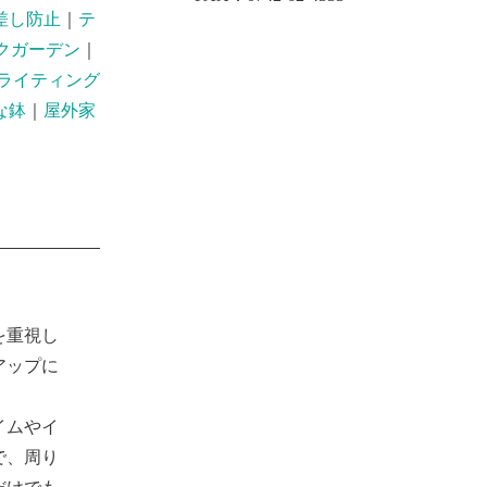
差し防止
｜
テ
クガーデン
｜
ライティング
な鉢
｜
屋外家
を重視し
アップに
イムやイ
で、周り