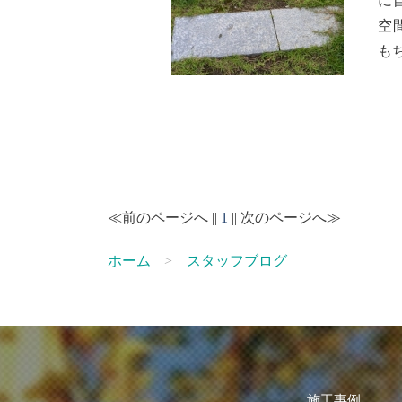
に
空
も
≪前のページへ ||
1
|| 次のページへ≫
ホーム
スタッフブログ
施工事例