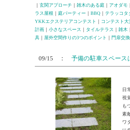
｜
玄関アプローチ
｜
雑木のある庭
｜
アオダモ
ラス屋根
｜
庭パーティー
｜
BBQ
｜
テラッコタ
YKKエクステリアコンテスト
｜
コンテスト大
計画
｜
小さなスペース
｜
タイルテラス
｜
雑木
具
｜
屋外空間作りの3つのポイント
｜
門扉交換
09/15 ：
予備の駐車スペース
日
視
も
素
ワ