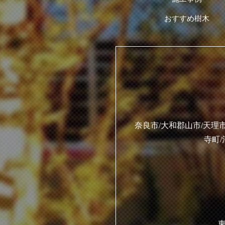
おすすめ樹木
奈良市/大和郡山市/天理市
寺町/
東