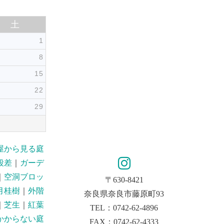
土
1
8
15
22
29
屋から見る庭
段差
｜
ガーデ
｜
空洞ブロッ
〒630-8421
月桂樹
｜
外階
奈良県奈良市藤原町93
｜
芝生
｜
紅葉
TEL：0742-62-4896
かからない庭
FAX：0742-62-4333