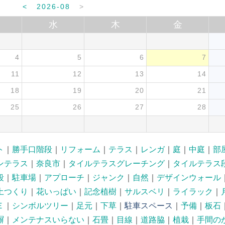
<
2026-08
>
水
木
金
4
5
6
7
11
12
13
14
18
19
20
21
25
26
27
28
ト
｜
勝手口階段
｜
リフォーム
｜
テラス
｜
レンガ
｜
庭
｜
中庭
｜
部
ンテラス
｜
奈良市
｜
タイルテラスグレーチング
｜
タイルテラス
段
｜
駐車場
｜
アプローチ
｜
ジャンク
｜
自然
｜
デザインウォール
土つくり
｜
花いっぱい
｜
記念植樹
｜
サルスベリ
｜
ライラック
｜
Ｅ
｜
シンボルツリー
｜
足元
｜
下草
｜
駐車スペース
｜
予備
｜
板石
塀
｜
メンテナスいらない
｜
石畳
｜
目線
｜
道路脇
｜
植栽
｜
手間の