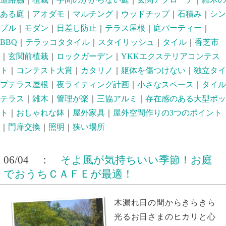
ある庭
｜
アオダモ
｜
マルチング
｜
ウッドチップ
｜
石積み
｜
シン
プル
｜
モダン
｜
日差し防止
｜
テラス屋根
｜
庭パーティー
｜
BBQ
｜
テラッコタタイル
｜
スタイリッシュ
｜
タイル
｜
香芝市
｜
玄関前植栽
｜
ロックガーデン
｜
YKKエクステリアコンテス
ト
｜
コンテスト大賞
｜
カタリノ
｜
躯体を傷つけない
｜
独立タイ
プテラス屋根
｜
夜ライティング計画
｜
小さなスペース
｜
タイル
テラス
｜
雑木
｜
管理が楽
｜
三協アルミ
｜
存在感のある大型ポッ
ト
｜
おしゃれな鉢
｜
屋外家具
｜
屋外空間作りの3つのポイント
｜
門扉交換
｜
照明
｜
狭い場所
06/04 ：
そよ風が気持ちいい季節！お庭
でおうちＣＡＦＥが最適！
木漏れ日の間からきらきら
光るお日さまのヒカリと心