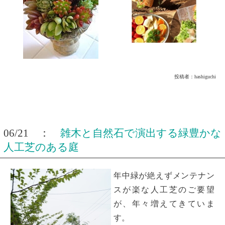
投稿者：
hashiguchi
06/21 ：
雑木と自然石で演出する緑豊かな
人工芝のある庭
年中緑が絶えずメンテナン
スが楽な人工芝のご要望
が、年々増えてきていま
す。