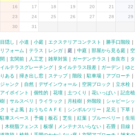
16
17
18
19
20
21
22
23
24
25
26
27
28
29
30
31
目隠し
｜
小道
｜
小庭
｜
エクステリアコンテスト
｜
勝手口階段
｜
リフォーム
｜
テラス
｜
レンガ
｜
庭
｜
中庭
｜
部屋から見る庭
｜
空
間
｜
玄関前
｜
人工芝
｜
雑草対策
｜
ガーデンテラス
｜
奈良市
｜
タ
イルテラスグレーチング
｜
タイルテラス段差
｜
ガーデン
｜
ゆと
りある
｜
掃き出し窓
｜
ステップ
｜
階段
｜
駐車場
｜
アプローチ
｜
ジャンク
｜
自然
｜
デザインウォール
｜
空洞ブロック
｜
立水栓
｜
アイポイント
｜
個性的
｜
花壇
｜
土つくり
｜
花いっぱい
｜
記念植
樹
｜
サルスベリ
｜
ライラック
｜
月桂樹
｜
外階段
｜
シャビーシッ
ク
｜
そよ風
｜
おうちＣＡＦＥ
｜
シンボルツリー
｜
足元
｜
下草
｜
駐車スペース
｜
予備
｜
板石
｜
芝生
｜
紅葉
｜
ブルーベリー
｜
生垣
｜
木樹脂フェンス
｜
板塀
｜
メンテナスいらない
｜
石畳
｜
目線
｜
道路脇
｜
植栽
｜
手間のかからない庭
｜
玄関アプローチ
｜
雑木の