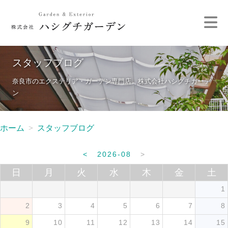
スタッフブログ
奈良市のエクステリア・ガーデン専門店 株式会社ハシグチガーデ
ン
ホーム
スタッフブログ
<
2026-08
>
日
月
火
水
木
金
土
1
2
3
4
5
6
7
8
9
10
11
12
13
14
15