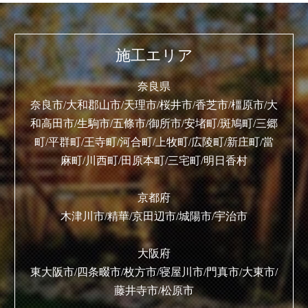
施工エリア
奈良県
奈良市/大和郡山市/天理市/桜井市/香芝市/橿原市/大
和高田市/生駒市/五條市/御所市/安堵町/斑鳩町/三郷
町/平群町/王寺町/河合町/上牧町/広陵町/新庄町/當
麻町/川西町/田原本町/三宅町/明日香村
京都府
木津川市/精華/京田辺市/城陽市/宇治市
大阪府
東大阪市/四条畷市/枚方市/寝屋川市/門真市/大東市/
藤井寺市/松原市