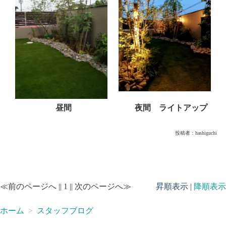
昼間
夜間 ライトアップ
投稿者：
hashiguchi
≪前のページへ ||
1
|| 次のページへ≫
昇順表示
|
降順表示
ホーム
スタッフブログ