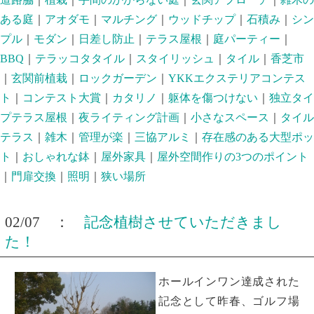
ある庭
｜
アオダモ
｜
マルチング
｜
ウッドチップ
｜
石積み
｜
シン
プル
｜
モダン
｜
日差し防止
｜
テラス屋根
｜
庭パーティー
｜
BBQ
｜
テラッコタタイル
｜
スタイリッシュ
｜
タイル
｜
香芝市
｜
玄関前植栽
｜
ロックガーデン
｜
YKKエクステリアコンテス
ト
｜
コンテスト大賞
｜
カタリノ
｜
躯体を傷つけない
｜
独立タイ
プテラス屋根
｜
夜ライティング計画
｜
小さなスペース
｜
タイル
テラス
｜
雑木
｜
管理が楽
｜
三協アルミ
｜
存在感のある大型ポッ
ト
｜
おしゃれな鉢
｜
屋外家具
｜
屋外空間作りの3つのポイント
｜
門扉交換
｜
照明
｜
狭い場所
02/07 ：
記念植樹させていただきまし
た！
ホールインワン達成された
記念として昨春、ゴルフ場