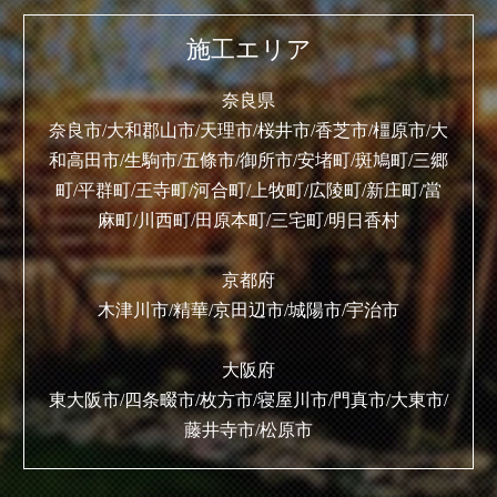
施工エリア
奈良県
奈良市/大和郡山市/天理市/桜井市/香芝市/橿原市/大
和高田市/生駒市/五條市/御所市/安堵町/斑鳩町/三郷
町/平群町/王寺町/河合町/上牧町/広陵町/新庄町/當
麻町/川西町/田原本町/三宅町/明日香村
京都府
木津川市/精華/京田辺市/城陽市/宇治市
大阪府
東大阪市/四条畷市/枚方市/寝屋川市/門真市/大東市/
藤井寺市/松原市