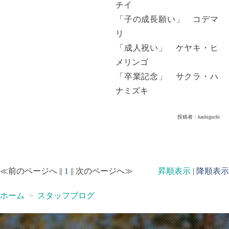
チイ
「子の成長願い」 コデマ
リ
「成人祝い」 ケヤキ・ヒ
メリンゴ
「卒業記念」 サクラ・ハ
ナミズキ
投稿者：
hashiguchi
≪前のページへ ||
1
|| 次のページへ≫
昇順表示
|
降順表示
ホーム
スタッフブログ