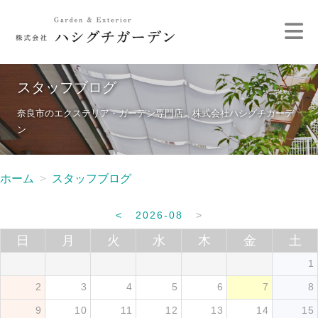
スタッフブログ
奈良市のエクステリア・ガーデン専門店 株式会社ハシグチガーデ
ン
ホーム
スタッフブログ
<
2026-08
>
日
月
火
水
木
金
土
1
2
3
4
5
6
7
8
9
10
11
12
13
14
15