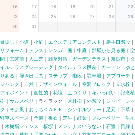
16
17
18
19
20
21
22
23
24
25
26
27
28
29
30
31
目隠し
｜
小道
｜
小庭
｜
エクステリアコンテスト
｜
勝手口階段
｜
リフォーム
｜
テラス
｜
レンガ
｜
庭
｜
中庭
｜
部屋から見る庭
｜
空
間
｜
玄関前
｜
人工芝
｜
雑草対策
｜
ガーデンテラス
｜
奈良市
｜
タ
イルテラスグレーチング
｜
タイルテラス段差
｜
ガーデン
｜
ゆと
りある
｜
掃き出し窓
｜
ステップ
｜
階段
｜
駐車場
｜
アプローチ
｜
ジャンク
｜
自然
｜
デザインウォール
｜
空洞ブロック
｜
立水栓
｜
アイポイント
｜
個性的
｜
花壇
｜
土つくり
｜
花いっぱい
｜
記念植
樹
｜
サルスベリ
｜
ライラック
｜
月桂樹
｜
外階段
｜
シャビーシッ
ク
｜
そよ風
｜
おうちＣＡＦＥ
｜
シンボルツリー
｜
足元
｜
下草
｜
駐車スペース
｜
予備
｜
板石
｜
芝生
｜
紅葉
｜
ブルーベリー
｜
生垣
｜
木樹脂フェンス
｜
板塀
｜
メンテナスいらない
｜
石畳
｜
目線
｜
道路脇
｜
植栽
｜
手間のかからない庭
｜
玄関アプローチ
｜
雑木の