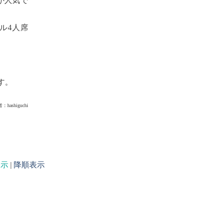
が人気で
ル4人席
す。
者：
hashiguchi
表示
|
降順表示