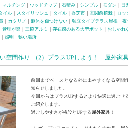
｜
マルチング
｜
ウッドチップ
｜
石積み
｜
シンプル
｜
モダン
｜
日
タイル
｜
スタイリッシュ
｜
タイル
｜
香芝市
｜
玄関前植栽
｜
ロッ
賞
｜
カタリノ
｜
躯体を傷つけない
｜
独立タイプテラス屋根
｜
夜
｜
管理が楽
｜
三協アルミ
｜
存在感のある大型ポット
｜
おしゃれ
｜
照明
｜
狭い場所
い空間作り-（2）プラスUPしよう！ 屋外家
前回までベースとなる外に出やすくなる空間
知らせしました。
今回からはプラスUPするとより快適に過ごせ
ご紹介します。
過ごしやすさが格段とUPする
屋外家具
！