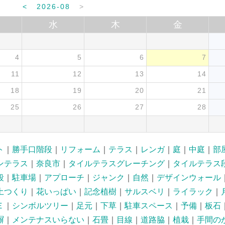
<
2026-08
>
水
木
金
4
5
6
7
11
12
13
14
18
19
20
21
25
26
27
28
ト
｜
勝手口階段
｜
リフォーム
｜
テラス
｜
レンガ
｜
庭
｜
中庭
｜
部
ンテラス
｜
奈良市
｜
タイルテラスグレーチング
｜
タイルテラス
段
｜
駐車場
｜
アプローチ
｜
ジャンク
｜
自然
｜
デザインウォール
土つくり
｜
花いっぱい
｜
記念植樹
｜
サルスベリ
｜
ライラック
｜
Ｅ
｜
シンボルツリー
｜
足元
｜
下草
｜
駐車スペース
｜
予備
｜
板石
塀
｜
メンテナスいらない
｜
石畳
｜
目線
｜
道路脇
｜
植栽
｜
手間の