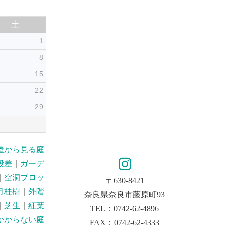
土
1
8
15
22
29
屋から見る庭
段差
｜
ガーデ
｜
空洞ブロッ
〒630-8421
月桂樹
｜
外階
奈良県奈良市藤原町93
｜
芝生
｜
紅葉
TEL：0742-62-4896
かからない庭
FAX：0742-62-4333