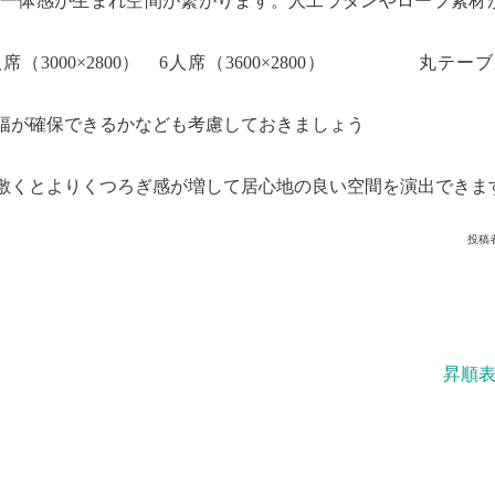
と一体感が生まれ空間が繋がります。人工ラタンやロープ素材
（3000×2800） 6人席（3600×2800） 丸テーブ
幅が確保できるかなども考慮しておきましょう
敷くとよりくつろぎ感が増して居心地の良い空間を演出できま
投稿
昇順