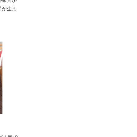
外家具が
間が生ま