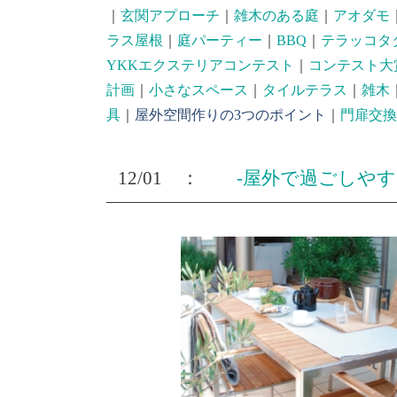
｜
玄関アプローチ
｜
雑木のある庭
｜
アオダモ
ラス屋根
｜
庭パーティー
｜
BBQ
｜
テラッコタ
YKKエクステリアコンテスト
｜
コンテスト大
計画
｜
小さなスペース
｜
タイルテラス
｜
雑木
具
｜
屋外空間作りの3つのポイント
｜
門扉交換
12/01 ：
-屋外で過ごしやす