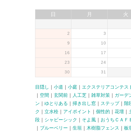
日
月
火
2
3
9
10
16
17
23
24
30
31
目隠し
｜
小道
｜
小庭
｜
エクステリアコンテス
｜
空間
｜
玄関前
｜
人工芝
｜
雑草対策
｜
ガーデ
ン
｜
ゆとりある
｜
掃き出し窓
｜
ステップ
｜
階
ク
｜
立水栓
｜
アイポイント
｜
個性的
｜
花壇
｜
段
｜
シャビーシック
｜
そよ風
｜
おうちＣＡＦ
｜
ブルーベリー
｜
生垣
｜
木樹脂フェンス
｜
板