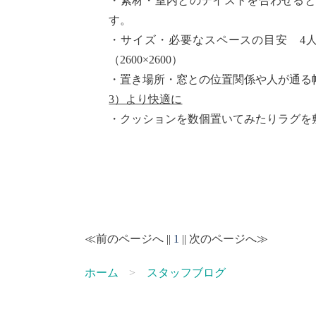
・素材・室内とのテイストを合わせる
す。
・サイズ・必要なスペースの目安 4人席
（2600×2600）
・置き場所・窓との位置関係や人が通る
3）より快適に
・クッションを数個置いてみたりラグを
≪前のページへ ||
1
|| 次のページへ≫
ホーム
スタッフブログ