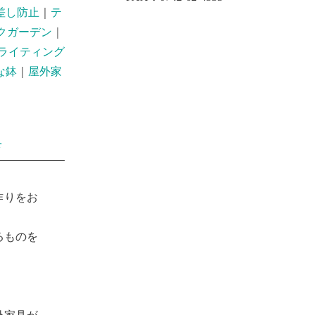
差し防止
｜
テ
クガーデン
｜
ライティング
な鉢
｜
屋外家
具
作りをお
るものを