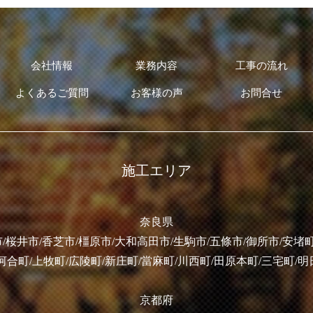
会社情報
業務内容
工事の流れ
よくあるご質問
お客様の声
お問合せ
施工エリア
奈良県
/桜井市/香芝市/橿原市/大和高田市/生駒市/五條市/御所市/安堵町
河合町/上牧町/広陵町/新庄町/當麻町/川西町/田原本町/三宅町/
京都府