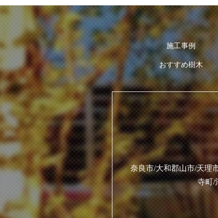
施工事例
おすすめ樹木
奈良市/大和郡山市/天理市
寺町/