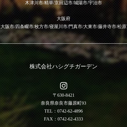
木津川市/精華/京田辺市/城陽市/宇治市
大阪府
大阪市/四条畷市/枚方市/寝屋川市/門真市/大東市/藤井寺市/松
株式会社ハシグチガーデン
〒630-8421
奈良県奈良市藤原町93
TEL：0742-62-4896
FAX：0742-62-4333