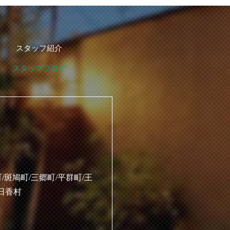
スタッフ紹介
スタッフブログ
/斑鳩町/三郷町/平群町/王
明日香村