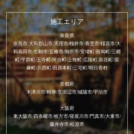
施工エリア
奈良県
奈良市/大和郡山市/天理市/桜井市/香芝市/橿原市/大
和高田市/生駒市/五條市/御所市/安堵町/斑鳩町/三郷
町/平群町/王寺町/河合町/上牧町/広陵町/新庄町/當
麻町/川西町/田原本町/三宅町/明日香村
京都府
木津川市/精華/京田辺市/城陽市/宇治市
大阪府
東大阪市/四条畷市/枚方市/寝屋川市/門真市/大東市/
藤井寺市/松原市