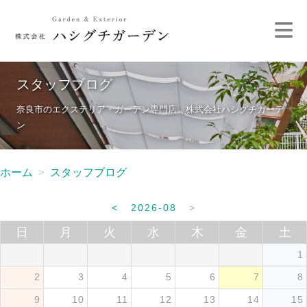
スタッフブログ
奈良市のエクステリア・ガーデン専門店 株式会社ハシグチガーデ
ン
ホーム
スタッフブログ
<
2026-08
>
日
月
火
水
木
金
土
1
2
3
4
5
6
7
8
9
10
11
12
13
14
15