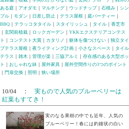
ある庭
｜
アオダモ
｜
マルチング
｜
ウッドチップ
｜
石積み
｜
シン
プル
｜
モダン
｜
日差し防止
｜
テラス屋根
｜
庭パーティー
｜
BBQ
｜
テラッコタタイル
｜
スタイリッシュ
｜
タイル
｜
香芝市
｜
玄関前植栽
｜
ロックガーデン
｜
YKKエクステリアコンテス
ト
｜
コンテスト大賞
｜
カタリノ
｜
躯体を傷つけない
｜
独立タイ
プテラス屋根
｜
夜ライティング計画
｜
小さなスペース
｜
タイル
テラス
｜
雑木
｜
管理が楽
｜
三協アルミ
｜
存在感のある大型ポッ
ト
｜
おしゃれな鉢
｜
屋外家具
｜
屋外空間作りの3つのポイント
｜
門扉交換
｜
照明
｜
狭い場所
10/04 ：
実もので人気のブルーベリーは
紅葉もすてき！
実のなる果樹の中でも近年、人気の
ブルーベリー！春には釣鐘状の白い