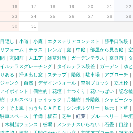
16
17
18
19
20
21
22
23
24
25
26
27
28
29
30
31
目隠し
｜
小道
｜
小庭
｜
エクステリアコンテスト
｜
勝手口階段
｜
リフォーム
｜
テラス
｜
レンガ
｜
庭
｜
中庭
｜
部屋から見る庭
｜
空
間
｜
玄関前
｜
人工芝
｜
雑草対策
｜
ガーデンテラス
｜
奈良市
｜
タ
イルテラスグレーチング
｜
タイルテラス段差
｜
ガーデン
｜
ゆと
りある
｜
掃き出し窓
｜
ステップ
｜
階段
｜
駐車場
｜
アプローチ
｜
ジャンク
｜
自然
｜
デザインウォール
｜
空洞ブロック
｜
立水栓
｜
アイポイント
｜
個性的
｜
花壇
｜
土つくり
｜
花いっぱい
｜
記念植
樹
｜
サルスベリ
｜
ライラック
｜
月桂樹
｜
外階段
｜
シャビーシッ
ク
｜
そよ風
｜
おうちＣＡＦＥ
｜
シンボルツリー
｜
足元
｜
下草
｜
駐車スペース
｜
予備
｜
板石
｜
芝生
｜
紅葉
｜
ブルーベリー
｜
生垣
｜
木樹脂フェンス
｜
板塀
｜
メンテナスいらない
｜
石畳
｜
目線
｜
道路脇
｜
植栽
｜
手間のかからない庭
｜
玄関アプローチ
｜
雑木の