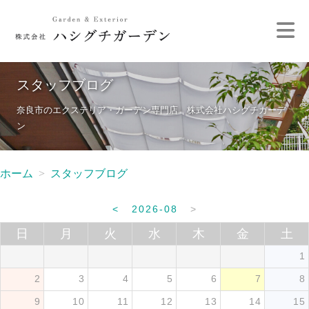
スタッフブログ
奈良市のエクステリア・ガーデン専門店 株式会社ハシグチガーデ
ン
ホーム
スタッフブログ
<
2026-08
>
日
月
火
水
木
金
土
1
2
3
4
5
6
7
8
9
10
11
12
13
14
15