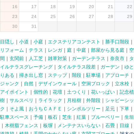
16
17
18
19
20
21
22
23
24
25
26
27
28
29
30
31
目隠し
｜
小道
｜
小庭
｜
エクステリアコンテスト
｜
勝手口階段
｜
リフォーム
｜
テラス
｜
レンガ
｜
庭
｜
中庭
｜
部屋から見る庭
｜
空
間
｜
玄関前
｜
人工芝
｜
雑草対策
｜
ガーデンテラス
｜
奈良市
｜
タ
イルテラスグレーチング
｜
タイルテラス段差
｜
ガーデン
｜
ゆと
りある
｜
掃き出し窓
｜
ステップ
｜
階段
｜
駐車場
｜
アプローチ
｜
ジャンク
｜
自然
｜
デザインウォール
｜
空洞ブロック
｜
立水栓
｜
アイポイント
｜
個性的
｜
花壇
｜
土つくり
｜
花いっぱい
｜
記念植
樹
｜
サルスベリ
｜
ライラック
｜
月桂樹
｜
外階段
｜
シャビーシッ
ク
｜
そよ風
｜
おうちＣＡＦＥ
｜
シンボルツリー
｜
足元
｜
下草
｜
駐車スペース
｜
予備
｜
板石
｜
芝生
｜
紅葉
｜
ブルーベリー
｜
生垣
｜
木樹脂フェンス
｜
板塀
｜
メンテナスいらない
｜
石畳
｜
目線
｜
道路脇
｜
植栽
｜
手間のかからない庭
｜
玄関アプローチ
｜
雑木の