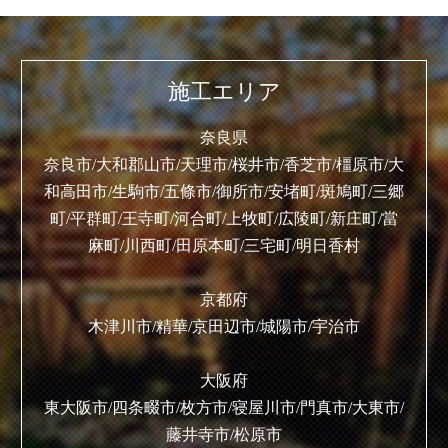
施工エリア
奈良県
奈良市/大和郡山市/天理市/桜井市/香芝市/橿原市/大
和高田市/生駒市/五條市/御所市/安堵町/斑鳩町/三郷
町/平群町/王寺町/河合町/上牧町/広陵町/新庄町/當
麻町/川西町/田原本町/三宅町/明日香村
京都府
木津川市/精華/京田辺市/城陽市/宇治市
大阪府
東大阪市/四条畷市/枚方市/寝屋川市/門真市/大東市/
藤井寺市/松原市