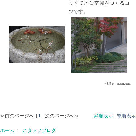
りすてきな空間をつくるコ
ツです。
投稿者：
hashiguchi
≪前のページへ ||
1
|| 次のページへ≫
昇順表示
|
降順表示
ホーム
スタッフブログ