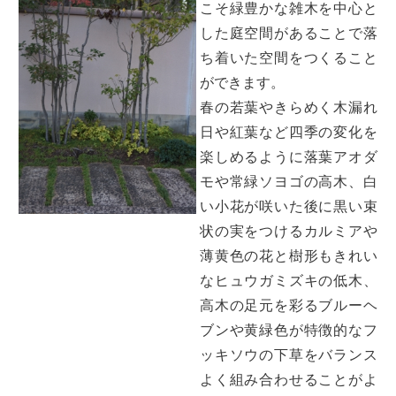
こそ緑豊かな雑木を中心と
した庭空間があることで落
ち着いた空間をつくること
ができます。
春の若葉やきらめく木漏れ
日や紅葉など四季の変化を
楽しめるように落葉アオダ
モや常緑ソヨゴの高木、白
い小花が咲いた後に黒い束
状の実をつけるカルミアや
薄黄色の花と樹形もきれい
なヒュウガミズキの低木、
高木の足元を彩るブルーヘ
ブンや黄緑色が特徴的なフ
ッキソウの下草をバランス
よく組み合わせることがよ