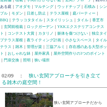
ある庭
｜
アオダモ
｜
マルチング
｜
ウッドチップ
｜
石積み
｜
シン
プル
｜
モダン
｜
日差し防止
｜
テラス屋根
｜
庭パーティー
｜
BBQ
｜
テラッコタタイル
｜
スタイリッシュ
｜
タイル
｜
香芝市
｜
玄関前植栽
｜
ロックガーデン
｜
YKKエクステリアコンテス
ト
｜
コンテスト大賞
｜
カタリノ
｜
躯体を傷つけない
｜
独立タイ
プテラス屋根
｜
夜ライティング計画
｜
小さなスペース
｜
タイル
テラス
｜
雑木
｜
管理が楽
｜
三協アルミ
｜
存在感のある大型ポッ
ト
｜
おしゃれな鉢
｜
屋外家具
｜
屋外空間作りの3つのポイント
｜
門扉交換
｜
照明
｜
狭い場所
02/09 ：
狭い玄関アプローチを引き立て
る雑木の庭空間！
狭い玄関アプローチだから