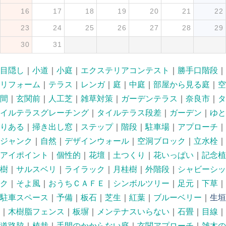
16
17
18
19
20
21
22
23
24
25
26
27
28
29
30
31
目隠し
｜
小道
｜
小庭
｜
エクステリアコンテスト
｜
勝手口階段
｜
リフォーム
｜
テラス
｜
レンガ
｜
庭
｜
中庭
｜
部屋から見る庭
｜
空
間
｜
玄関前
｜
人工芝
｜
雑草対策
｜
ガーデンテラス
｜
奈良市
｜
タ
イルテラスグレーチング
｜
タイルテラス段差
｜
ガーデン
｜
ゆと
りある
｜
掃き出し窓
｜
ステップ
｜
階段
｜
駐車場
｜
アプローチ
｜
ジャンク
｜
自然
｜
デザインウォール
｜
空洞ブロック
｜
立水栓
｜
アイポイント
｜
個性的
｜
花壇
｜
土つくり
｜
花いっぱい
｜
記念植
樹
｜
サルスベリ
｜
ライラック
｜
月桂樹
｜
外階段
｜
シャビーシッ
ク
｜
そよ風
｜
おうちＣＡＦＥ
｜
シンボルツリー
｜
足元
｜
下草
｜
駐車スペース
｜
予備
｜
板石
｜
芝生
｜
紅葉
｜
ブルーベリー
｜
生垣
｜
木樹脂フェンス
｜
板塀
｜
メンテナスいらない
｜
石畳
｜
目線
｜
道路脇
｜
植栽
｜
手間のかからない庭
｜
玄関アプローチ
｜
雑木の