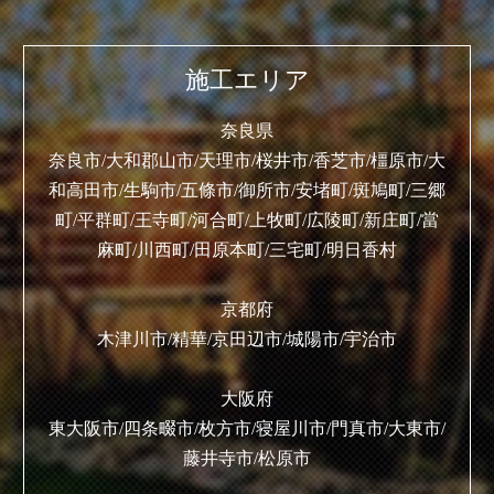
施工エリア
奈良県
奈良市/大和郡山市/天理市/桜井市/香芝市/橿原市/大
和高田市/生駒市/五條市/御所市/安堵町/斑鳩町/三郷
町/平群町/王寺町/河合町/上牧町/広陵町/新庄町/當
麻町/川西町/田原本町/三宅町/明日香村
京都府
木津川市/精華/京田辺市/城陽市/宇治市
大阪府
東大阪市/四条畷市/枚方市/寝屋川市/門真市/大東市/
藤井寺市/松原市