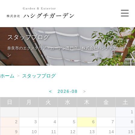
スタッフブログ
奈良市のエクステリア・ガーデン専門店 株式会社ハシグチガーデ
ン
ホーム
スタッフブログ
<
2026-08
>
日
月
火
水
木
金
土
1
2
3
4
5
6
7
8
9
10
11
12
13
14
15