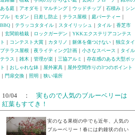
ある庭
｜
アオダモ
｜
マルチング
｜
ウッドチップ
｜
石積み
｜
シン
プル
｜
モダン
｜
日差し防止
｜
テラス屋根
｜
庭パーティー
｜
BBQ
｜
テラッコタタイル
｜
スタイリッシュ
｜
タイル
｜
香芝市
｜
玄関前植栽
｜
ロックガーデン
｜
YKKエクステリアコンテス
ト
｜
コンテスト大賞
｜
カタリノ
｜
躯体を傷つけない
｜
独立タイ
プテラス屋根
｜
夜ライティング計画
｜
小さなスペース
｜
タイル
テラス
｜
雑木
｜
管理が楽
｜
三協アルミ
｜
存在感のある大型ポッ
ト
｜
おしゃれな鉢
｜
屋外家具
｜
屋外空間作りの3つのポイント
｜
門扉交換
｜
照明
｜
狭い場所
10/04 ：
実もので人気のブルーベリーは
紅葉もすてき！
実のなる果樹の中でも近年、人気の
ブルーベリー！春には釣鐘状の白い