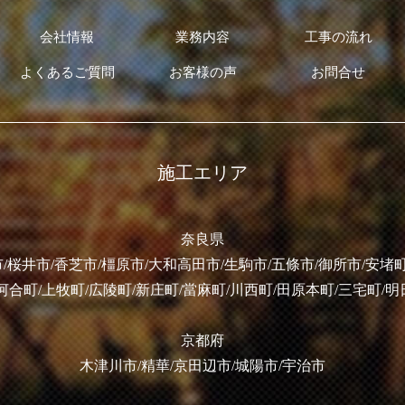
会社情報
業務内容
工事の流れ
よくあるご質問
お客様の声
お問合せ
施工エリア
奈良県
/桜井市/香芝市/橿原市/大和高田市/生駒市/五條市/御所市/安堵町
河合町/上牧町/広陵町/新庄町/當麻町/川西町/田原本町/三宅町/
京都府
木津川市/精華/京田辺市/城陽市/宇治市