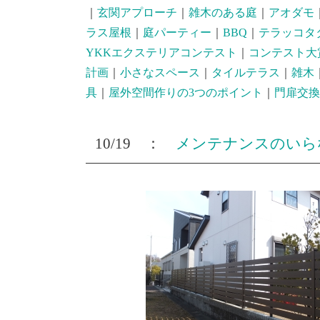
｜
玄関アプローチ
｜
雑木のある庭
｜
アオダモ
ラス屋根
｜
庭パーティー
｜
BBQ
｜
テラッコタ
YKKエクステリアコンテスト
｜
コンテスト大
計画
｜
小さなスペース
｜
タイルテラス
｜
雑木
具
｜
屋外空間作りの3つのポイント
｜
門扉交換
10/19 ：
メンテナンスのいら