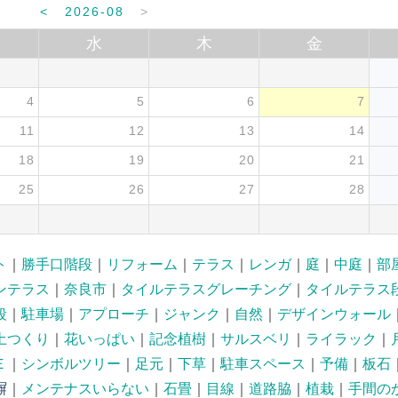
<
2026-08
>
水
木
金
4
5
6
7
11
12
13
14
18
19
20
21
25
26
27
28
ト
｜
勝手口階段
｜
リフォーム
｜
テラス
｜
レンガ
｜
庭
｜
中庭
｜
部
ンテラス
｜
奈良市
｜
タイルテラスグレーチング
｜
タイルテラス
段
｜
駐車場
｜
アプローチ
｜
ジャンク
｜
自然
｜
デザインウォール
土つくり
｜
花いっぱい
｜
記念植樹
｜
サルスベリ
｜
ライラック
｜
Ｅ
｜
シンボルツリー
｜
足元
｜
下草
｜
駐車スペース
｜
予備
｜
板石
塀
｜
メンテナスいらない
｜
石畳
｜
目線
｜
道路脇
｜
植栽
｜
手間の