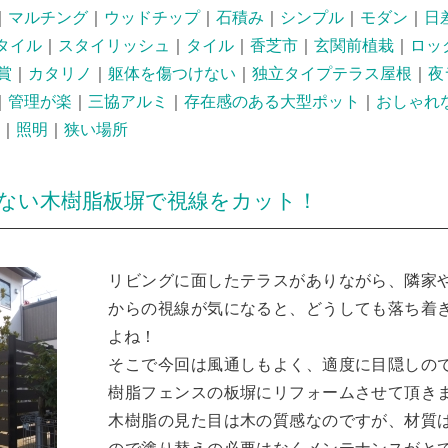
｜
マルチング
｜
ウッドチップ
｜
石積み
｜
シンプル
｜
モダン
｜
日
タイル
｜
スタイリッシュ
｜
タイル
｜
香芝市
｜
玄関前植栽
｜
ロッ
賞
｜
カタリノ
｜
躯体を傷つけない
｜
独立タイプテラス屋根
｜
夜
｜
管理が楽
｜
三協アルミ
｜
存在感のある大型ポット
｜
おしゃれ
｜
照明
｜
狭い場所
ない木樹脂板塀で視線をカット！
リビングに面したテラスがありながら、隣家
からの視線が気になると、どうしても落ち着
よね！
そこで今回は風通しもよく、適度に目隠しの
樹脂フェンスの板塀にリフォームさせて頂き
木樹脂の見た目は木の質感なのですが、材質