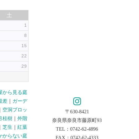
土
1
8
15
22
29
屋から見る庭
段差
｜
ガーデ
｜
空洞ブロッ
〒630-8421
月桂樹
｜
外階
奈良県奈良市藤原町93
｜
芝生
｜
紅葉
TEL：0742-62-4896
かからない庭
FAX：0742-62-4333