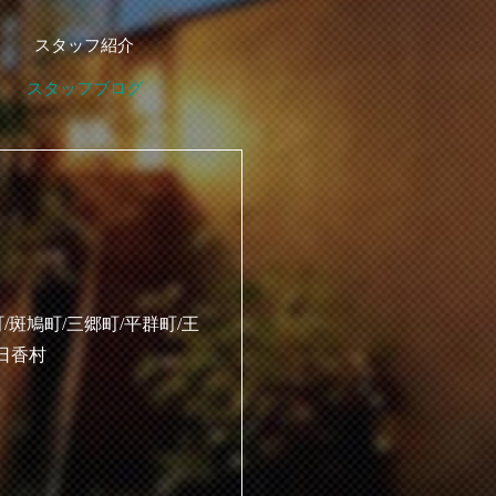
スタッフ紹介
スタッフブログ
/斑鳩町/三郷町/平群町/王
明日香村