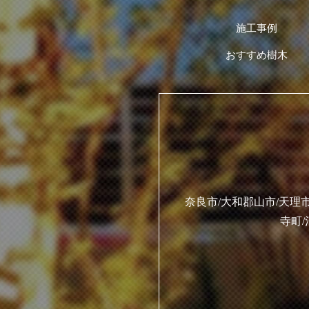
施工事例
おすすめ樹木
奈良市/大和郡山市/天理市
寺町/