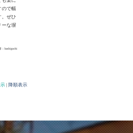
ても楽に
すので幅
す。ぜひ
リーな塀
者：
hashiguchi
表示
|
降順表示