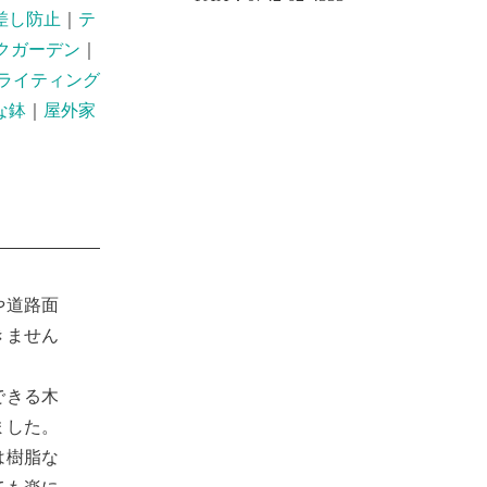
差し防止
｜
テ
クガーデン
｜
ライティング
な鉢
｜
屋外家
や道路面
きません
できる木
ました。
は樹脂な