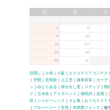
日
月
火
2
3
9
10
16
17
23
24
30
31
目隠し
｜
小道
｜
小庭
｜
エクステリアコンテス
｜
空間
｜
玄関前
｜
人工芝
｜
雑草対策
｜
ガーデ
ン
｜
ゆとりある
｜
掃き出し窓
｜
ステップ
｜
階
ク
｜
立水栓
｜
アイポイント
｜
個性的
｜
花壇
｜
段
｜
シャビーシック
｜
そよ風
｜
おうちＣＡＦ
｜
ブルーベリー
｜
生垣
｜
木樹脂フェンス
｜
板