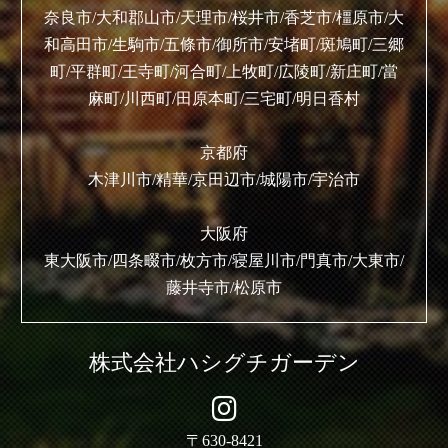
奈良市/大和郡山市/天理市/桜井市/香芝市/橿原市/大
和高田市/生駒市/五條市/御所市/安堵町/斑鳩町/三郷
町/平群町/王寺町/河合町/上牧町/広陵町/新庄町/當
麻町/川西町/田原本町/三宅町/明日香村
京都府
木津川市/精華/京田辺市/城陽市/宇治市
大阪府
東大阪市/四条畷市/枚方市/寝屋川市/門真市/大東市/
藤井寺市/松原市
株式会社ハシグチガーデン
〒630-8421