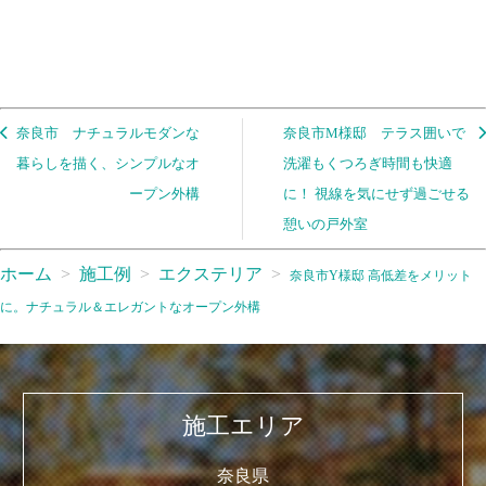
奈良市 ナチュラルモダンな
奈良市M様邸 テラス囲いで
暮らしを描く、シンプルなオ
洗濯もくつろぎ時間も快適
ープン外構
に！ 視線を気にせず過ごせる
憩いの戸外室
ホーム
施工例
エクステリア
奈良市Y様邸 高低差をメリット
に。ナチュラル＆エレガントなオープン外構
施工エリア
奈良県