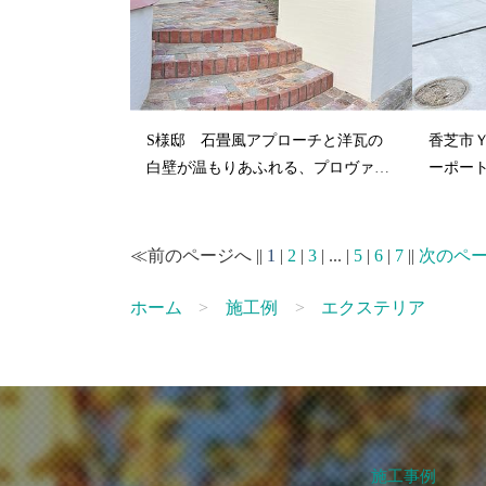
S様邸 石畳風アプローチと洋瓦の
香芝市
白壁が温もりあふれる、プロヴァン
ーポー
ススタイル...
ートでデ.
≪前のページへ ||
1
|
2
|
3
| ... |
5
|
6
|
7
||
次のペ
ホーム
施工例
エクステリア
施工事例