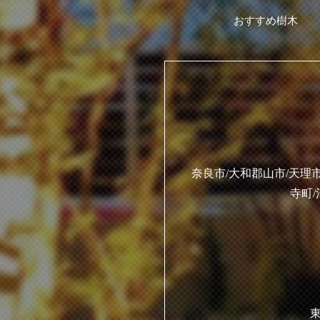
おすすめ樹木
奈良市/大和郡山市/天理市
寺町/
東