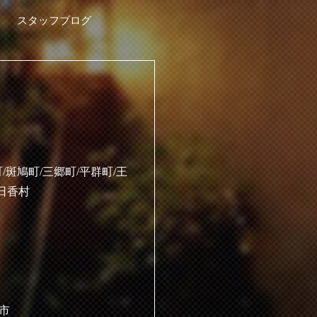
スタッフブログ
/斑鳩町/三郷町/平群町/王
明日香村
原市