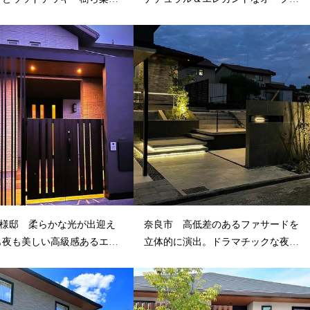
...
外構
N様邸 柔らかな光が出迎え
奈良市 高低差のあるファサードを
も夜も美しい高級感あるエン
立体的に演出。ドラマチックな夜景
...
がラグジ...