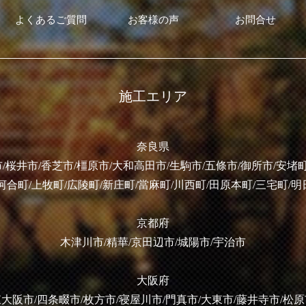
よくあるご質問
お客様の声
お問合せ
施工エリア
奈良県
/桜井市/香芝市/橿原市/大和高田市/生駒市/五條市/御所市/安堵町
河合町/上牧町/広陵町/新庄町/當麻町/川西町/田原本町/三宅町/
京都府
木津川市/精華/京田辺市/城陽市/宇治市
大阪府
大阪市/四条畷市/枚方市/寝屋川市/門真市/大東市/藤井寺市/松