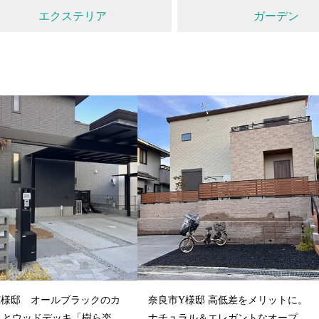
エクステリア
ガーデン
M様邸 オールブラックのカ
奈良市Y様邸 高低差をメリットに。
トとウッドデッキ「樹ら楽ス
ナチュラル＆エレガントなオープン