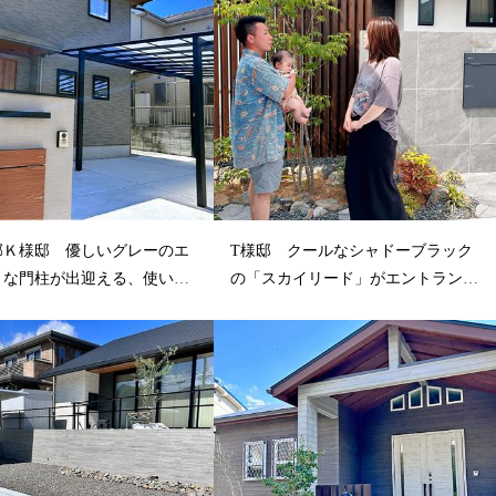
郡Ｋ様邸 優しいグレーのエ
T様邸 クールなシャドーブラック
トな門柱が出迎える、使いや
の「スカイリード」がエントランス
..
を引き立て...