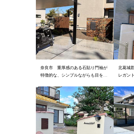
奈良市 重厚感のある石貼り門袖が
北葛城
特徴的な、シンプルながらも目を引
レガン
く新築エ...
すく高機.