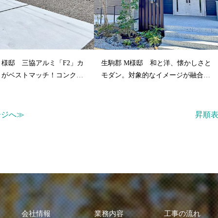
Ｙ様邸 三協アルミ「F2」カ
生駒郡 M様邸 和と洋、懐かしさと
トがベストマッチ！コンクリ
モダン。対象的なイメージが融合し
..
た、スタ...
ージへ≫
昇順
会社情報
業務内容
工事の流れ