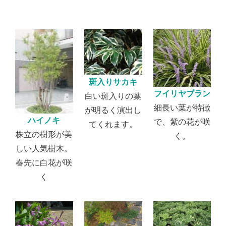
斑入りサカキ
フイリヤブラン
白い斑入りの葉
細長い葉が特徴
が明るく演出し
ハイノキ
で、紫の花が咲
てくれます。
株立の樹形が美
く。
しい人気樹木。
春先に白花が咲
く