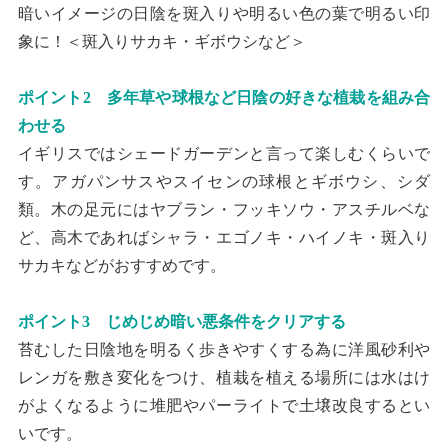
暗いイメージの日陰を斑入りや明るい色の葉で明るい印
象に！＜斑入りサカキ・ギボウシなど＞
ポイント2 多年草や球根など日陰の好きな植栽を組み合
わせる
イギリスではシェードガーデンと言って楽しむくらいで
す。アガパンサスやスイセンの球根とギボウシ、シダ
類。木の足元にはヤブラン・フッキソウ・アスチルベな
ど、高木であればシャラ・エゴノキ・ハイノキ・斑入り
サカキなどがおすすめです。
ポイント3 じめじめ暗い悪条件をクリアする
苔むした日陰地を明るく歩きやすくする為に洋風砂利や
レンガを敷き変化をつけ、植栽を植える場所には水はけ
がよくなるように堆肥やパーライトで土壌改良するとい
いです。