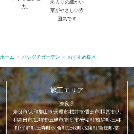
斑入りの細かい
力。
葉がやさしい雰
囲気です
ホーム
ハシグチガーデン
おすすめ樹木
施工エリア
奈良県
奈良市/大和郡山市/天理市/桜井市/香芝市/橿原市/大
和高田市/生駒市/五條市/御所市/安堵町/斑鳩町/三郷
町/平群町/王寺町/河合町/上牧町/広陵町/新庄町/當