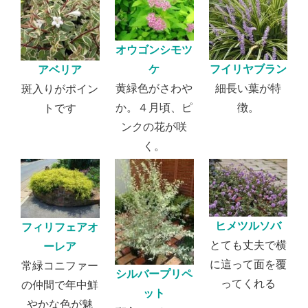
オウゴンシモツ
ケ
フイリヤブラン
アベリア
黄緑色がさわや
細長い葉が特
斑入りがポイン
か。４月頃、ピ
徴。
トです
ンクの花が咲
く。
ヒメツルソバ
フィリフェアオ
とても丈夫で横
ーレア
に這って面を覆
常緑コニファー
シルバープリペ
ってくれる
の仲間で年中鮮
ット
やかな色が魅