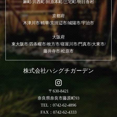
麻町/川西町/田原本町/三宅町/明日香村
京都府
木津川市/精華/京田辺市/城陽市/宇治市
大阪府
東大阪市/四条畷市/枚方市/寝屋川市/門真市/大東市/
藤井寺市/松原市
株式会社ハシグチガーデン
〒630-8421
奈良県奈良市藤原町93
TEL：0742-62-4896
FAX：0742-62-4333