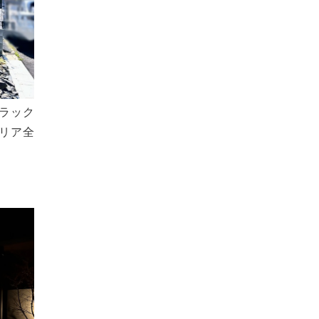
ラック
テリア全