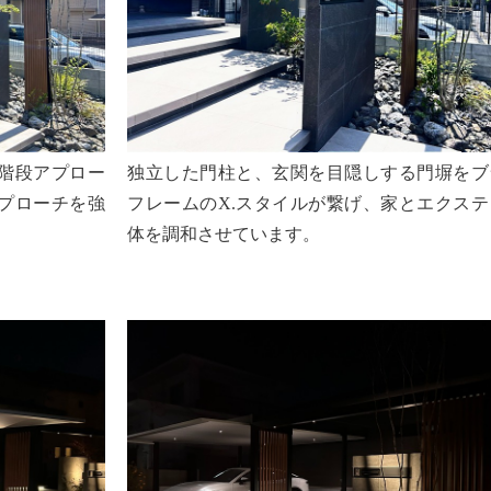
階段アプロー
独立した門柱と、玄関を目隠しする門塀をブ
プローチを強
フレームのX.スタイルが繋げ、家とエクス
体を調和させています。