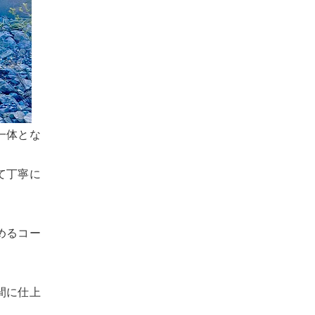
一体とな
て丁寧に
めるコー
間に仕上